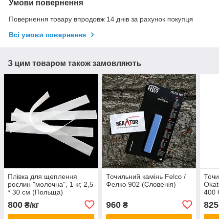
Умови повернення
Повернення товару впродовж 14 днів за рахунок покупця
Всі умови повернення
З цим товаром також замовляють
Плівка для щеплення
Точильний камінь Felco /
Точи
рослин "молочна", 1 кг, 2,5
Фелко 902 (Словенія)
Okat
* 30 см (Польща)
400 
800
960
825
₴/кг
₴