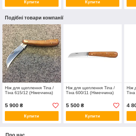
Купити
Купити
Подібні товари компанії
Ніж для щеплення Tina /
Ніж для щеплення Tina /
Ніж 
Тіна 615/12 (Німеччина)
Тіна 600/11 (Німеччина)
Тіна
5 900
5 500
4 8
₴
₴
Купити
Купити
Про нас