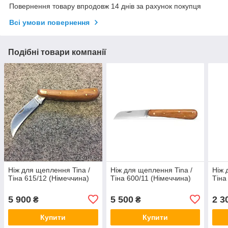
Повернення товару впродовж 14 днів за рахунок покупця
Всі умови повернення
Подібні товари компанії
Ніж для щеплення Tina /
Ніж для щеплення Tina /
Ніж 
Тіна 615/12 (Німеччина)
Тіна 600/11 (Німеччина)
Тіна
5 900
5 500
2 3
₴
₴
Купити
Купити