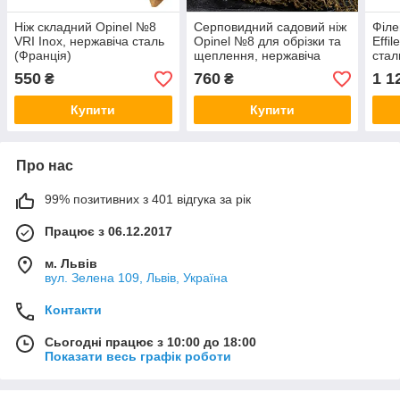
Ніж складний Opinel №8
Серповидний садовий ніж
Філе
VRI Inox, нержавіча сталь
Opinel №8 для обрізки та
Effi
(Франція)
щеплення, нержавіча
стал
сталь (Франція)
550
760
1 1
₴
₴
Купити
Купити
Про нас
99% позитивних з 401 відгука за рік
Працює з 06.12.2017
м. Львів
вул. Зелена 109, Львів, Україна
Контакти
Сьогодні працює з 10:00 до 18:00
Показати весь графік роботи