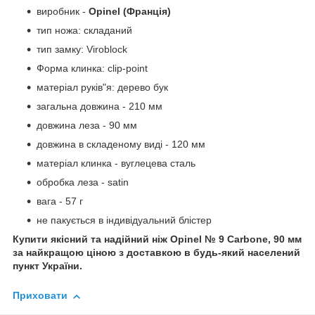
виробник -
Opinel (Франція)
тип ножа: складаний
тип замку: Viroblock
Форма клинка: clip-point
матеріал руків"я: дерево бук
загальна довжина - 210 мм
довжина леза - 90 мм
довжина в складеному виді - 120 мм
матеріал клинка - вуглецева сталь
обробка леза - satin
вага - 57 г
не пакується в індивідуальний блістер
Купити якісний та надійний ніж Opinel № 9 Carbone, 90 мм
за найкращою ціною з доставкою в будь-який населений
пункт України.
Приховати