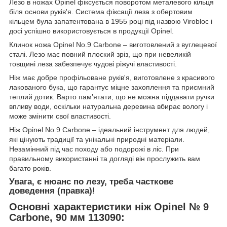
Лезо в ножах Opinel фіксується поворотом металевого кільця
біля основи руків'я. Система фіксації леза з обертовим
кільцем була запатентована в 1955 році під назвою Virobloc і
досі успішно використовується в продукції Opinel.
Клинок ножа Opinel No.9 Carbone – виготовлений з вуглецевої
сталі. Лезо має повний плоский зріз, що при невеликій
товщині леза забезпечує чудові ріжучі властивості.
Ніж має добре профільоване руків'я, виготовлене з красивого
лакованого бука, що гарантує міцне захоплення та приємний
теплий дотик. Варто пам’ятати, що не можна піддавати ручки
впливу води, оскільки натуральна деревина вбирає вологу і
може змінити свої властивості.
Ніж Opinel No.9 Carbone – ідеальний інструмент для людей,
які цінують традиції та унікальні природні матеріали.
Незамінний під час походу або подорожі в ліс. При
правильному використанні та догляді він прослужить вам
багато років.
Увага, є нюанс по лезу, треба часткове
доведення (правка)!
Основні характеристики ніж
Opinel № 9
Carbone, 90 мм 113090: