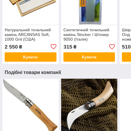
Натуральний точильний
Синтетичний точильний
Шкір
камінь ARCANSAS Soft,
камінь Stocker / Штокер
Олд 
1000 Grit (США)
9050 (Італія)
ножі
2 550
315
510
₴
₴
Купити
Купити
Подібні товари компанії