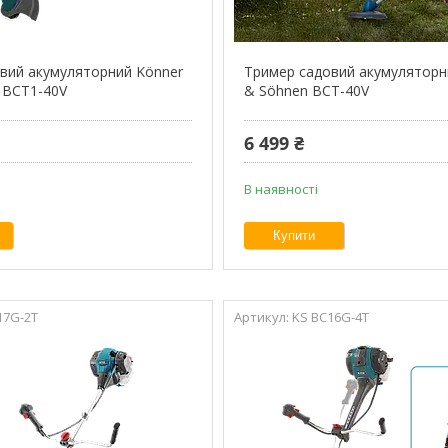
вий акумуляторний Könner
Тример садовий акумуляторн
 BCT1-40V
& Söhnen BCT-40V
6 499 ₴
В наявності
Купити
17G-2T
KS BC16G-4T