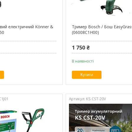
вий електричний Könner &
Тример Bosch / Бош EasyGras
50
(06008C1H00)
1 750 ₴
В наявності
Купити
C1J01
KS CST-20V