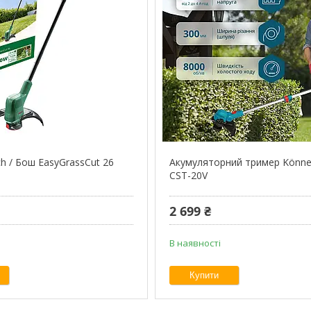
h / Бош EasyGrassCut 26
Акумуляторний тример Könne
CST-20V
2 699 ₴
В наявності
Купити