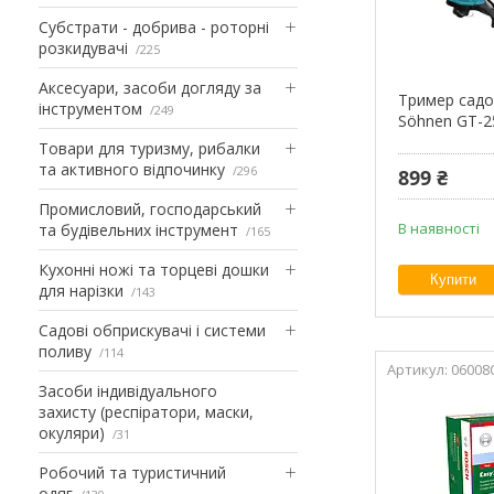
Субстрати - добрива - роторні
розкидувачі
225
Аксесуари, засоби догляду за
Тример садо
інструментом
249
Söhnen GT-2
Товари для туризму, рибалки
та активного відпочинку
296
899 ₴
Промисловий, господарський
В наявності
та будівельних інструмент
165
Кухонні ножі та торцеві дошки
Купити
для нарізки
143
Садові обприскувачі і системи
поливу
114
06008
Засоби індивідуального
захисту (респіратори, маски,
окуляри)
31
Робочий та туристичний
одяг