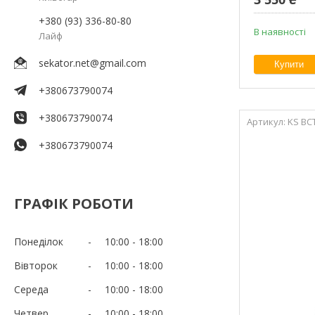
+380 (93) 336-80-80
В наявності
Лайф
sekator.net@gmail.com
Купити
+380673790074
+380673790074
KS BC
+380673790074
ГРАФІК РОБОТИ
Понеділок
10:00
18:00
Вівторок
10:00
18:00
Середа
10:00
18:00
Четвер
10:00
18:00