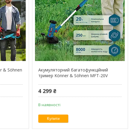
r & Söhnen
Акумуляторний багатофункційний
тример Könner & Söhnen MFT-20V
4 299 ₴
В наявності
Купити