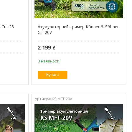
sCut 23
Акумуляторний тример Könner & Söhnen
GT-20V
2 199 ₴
В наявності
Купити
KS MFT-20V