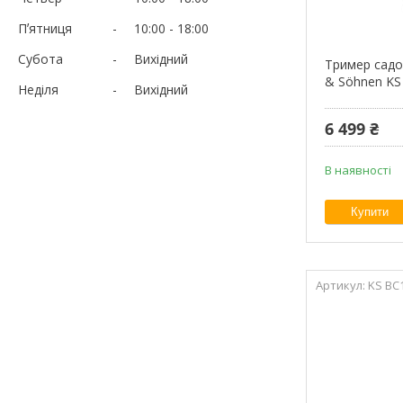
Пʼятниця
10:00
18:00
Субота
Вихідний
Тример садо
& Söhnen KS
Неділя
Вихідний
6 499 ₴
В наявності
Купити
KS BC