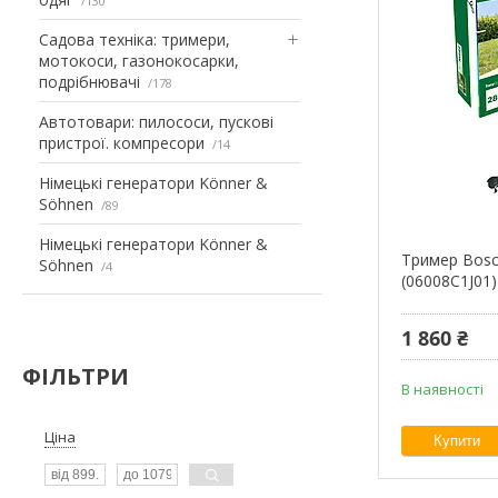
130
Садова техніка: тримери,
мотокоси, газонокосарки,
подрібнювачі
178
Автотовари: пилососи, пускові
пристрої. компресори
14
Німецькі генератори Könner &
Söhnen
89
Німецькі генератори Könner &
Тример Bosc
Söhnen
4
(06008C1J01)
1 860 ₴
ФІЛЬТРИ
В наявності
Ціна
Купити