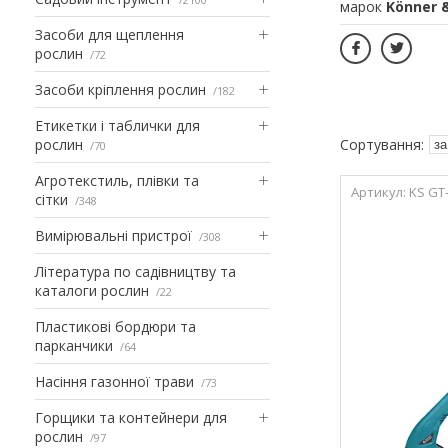
марок
Könner 
Засоби для щеплення
рослин
72
Засоби кріплення рослин
182
Етикетки і таблички для
рослин
70
Агротекстиль, плівки та
KS GT
сітки
348
Вимірювальні пристрої
308
Література по садівництву та
каталоги рослин
22
Пластикові бордюри та
парканчики
64
Насіння газонної трави
73
Горщики та контейнери для
рослин
97