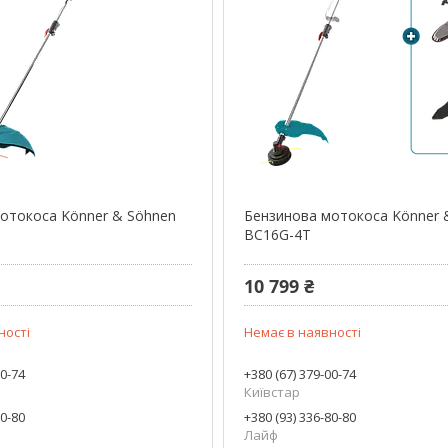
отокоса Könner & Söhnen
Бензинова мотокоса Könner 
BC16G-4T
10 799 ₴
ності
Немає в наявності
00-74
+380 (67) 379-00-74
Київстар
80-80
+380 (93) 336-80-80
Лайф