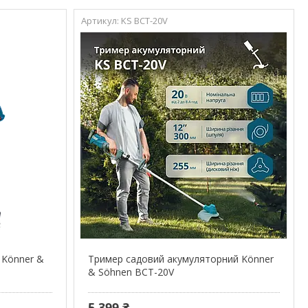
KS BCT-20V
 Könner &
Тример садовий акумуляторний Könner
& Söhnen BCT-20V
5 399 ₴