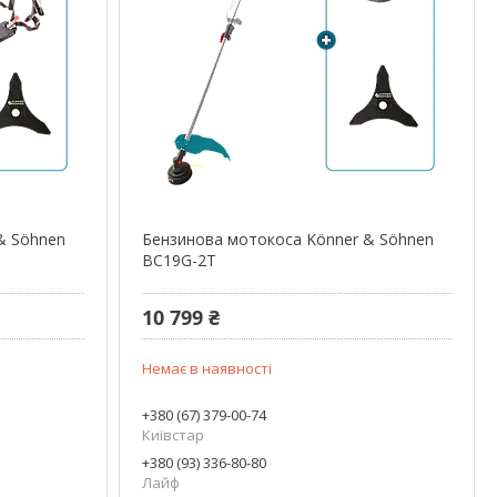
& Söhnen
Бензинова мотокоса Könner & Söhnen
BC19G-2T
10 799 ₴
Немає в наявності
+380 (67) 379-00-74
Київстар
+380 (93) 336-80-80
Лайф