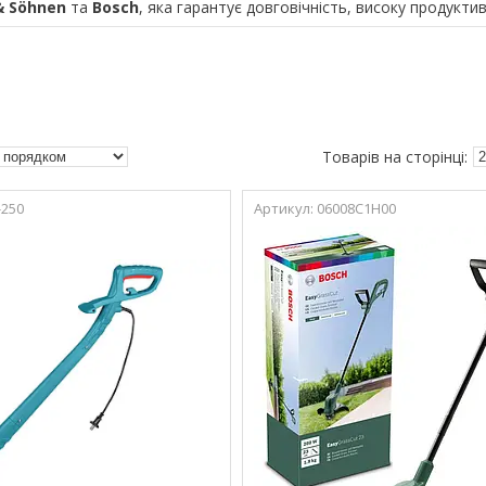
& Söhnen
та
Bosch
, яка гарантує довговічність, високу продукт
-250
06008C1H00