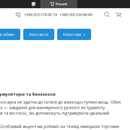
Кошик
+380 (67) 379-00-74
+380 (93) 336-80-80
а обмін
Контакти
Клієнтам
кумуляторні та бензокоси
 косарка не здатна дістатися до важкодоступних місць. Обкіс
лах — завдання для маневреного ручного інструменту.
в та мотокос, які допоможуть підтримувати ідеальний
 Особливий акцент ми робимо на техніці німецьких торгових