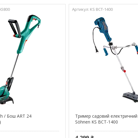
A5800
KS BCT-1400
h / Бош ART 24
Тример садовий електричний
)
Söhnen KS BCT-1400
4 299 ₴