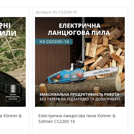
KS CS2200-16
а Könner &
Електрична ланцюгова пила Könner &
Söhnen CS2200-16