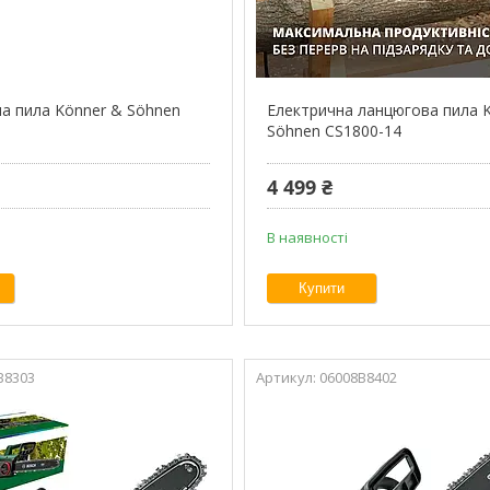
а пила Könner & Söhnen
Електрична ланцюгова пила 
Söhnen CS1800-14
4 499 ₴
В наявності
Купити
B8303
06008B8402