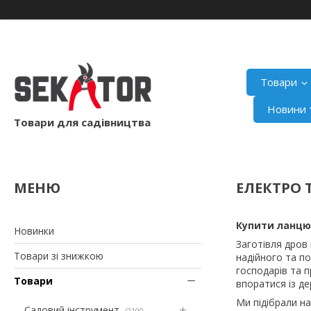
Товари
Новини т
Товари для садівництва
ЕЛЕКТРО 
Купити ланцюг
Новинки
Заготівля дров 
Товари зі знижкою
надійного та п
господарів та 
Товари
впоратися із д
Ми підібрали н
Садовий інструмент
2100