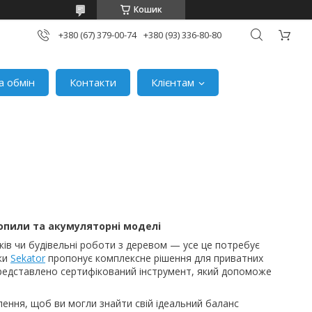
Кошик
+380 (67) 379-00-74
+380 (93) 336-80-80
а обмін
Контакти
Клієнтам
ропили та акумуляторні моделі
иків чи будівельні роботи з деревом — усе це потребує
іки
Sekator
пропонує комплексне рішення для приватних
едставлено сертифікований інструмент, який допоможе
ення, щоб ви могли знайти свій ідеальний баланс