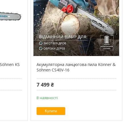
 Söhnen KS
Акумуляторна ланцюгова пила Könner &
Söhnen CS40V-16
7 499 ₴
В наявності
Купити