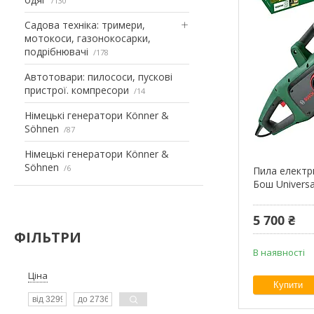
130
Садова техніка: тримери,
мотокоси, газонокосарки,
подрібнювачі
178
Автотовари: пилососи, пускові
пристрої. компресори
14
Німецькі генератори Könner &
Söhnen
87
Німецькі генератори Könner &
Söhnen
6
Пила електр
Бош Universa
5 700 ₴
ФІЛЬТРИ
В наявності
Ціна
Купити