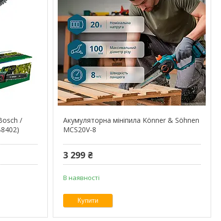
Bosch /
Акумуляторна мініпила Könner & Söhnen
B8402)
MCS20V-8
3 299 ₴
В наявності
Купити