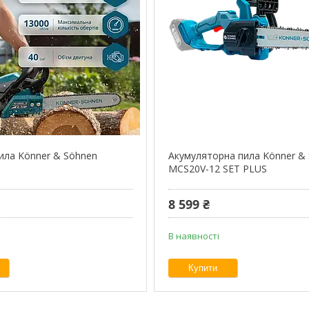
ила Könner & Söhnen
Акумуляторна пила Könner &
MCS20V-12 SET PLUS
8 599 ₴
В наявності
Купити