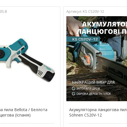
0S.B
KS CS20V-12
а пила Bellota / Беллота
Акумуляторна ланцюгова пил
югова (Іспанія)
Söhnen CS20V-12