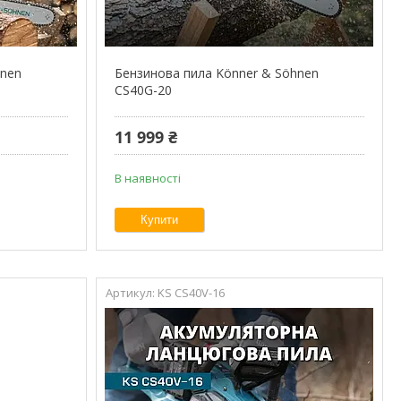
hnen
Бензинова пила Könner & Söhnen
CS40G-20
11 999 ₴
В наявності
Купити
KS CS40V-16