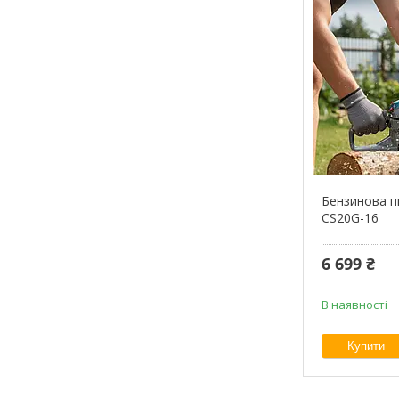
Бензинова п
CS20G-16
6 699 ₴
В наявності
Купити