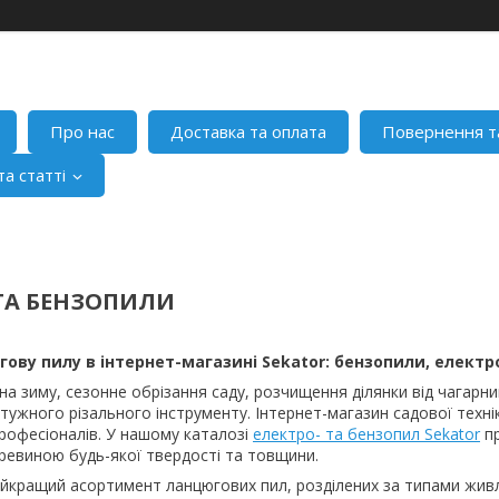
Про нас
Доставка та оплата
Повернення т
а статті
ТА БЕНЗОПИЛИ
ову пилу в інтернет-магазині Sekator: бензопили, елект
на зиму, сезонне обрізання саду, розчищення ділянки від чагарн
отужного різального інструменту. Інтернет-магазин садової техн
професіоналів. У нашому каталозі
електро- та бензопил Sekator
пр
еревиною будь-якої твердості та товщини.
айкращий асортимент ланцюгових пил, розділених за типами живл