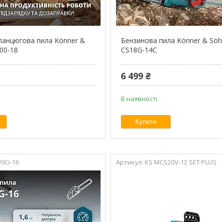
ланцюгова пила Könner &
Бензинова пила Könner & Sö
00-18
CS18G-14C
6 499 ₴
В наявності
Купити
20G-16
KS MCS20V-12 SET PLUS