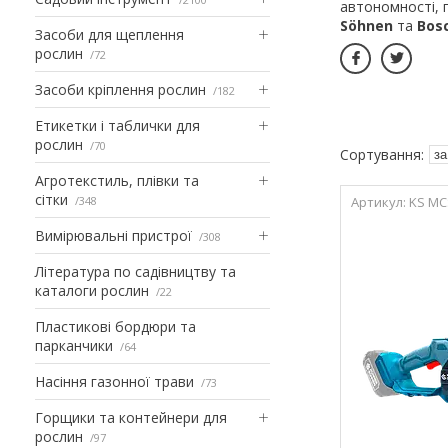
автономності, п
Söhnen
та
Bos
Засоби для щеплення
рослин
72
Засоби кріплення рослин
182
Етикетки і таблички для
рослин
70
Агротекстиль, плівки та
сітки
348
KS MC
Вимірювальні пристрої
308
Література по садівництву та
каталоги рослин
22
Пластикові бордюри та
парканчики
64
Насіння газонної трави
73
Горщики та контейнери для
рослин
97