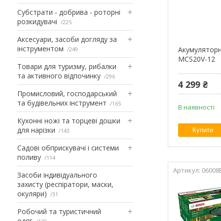
Субстрати - добрива - роторні
розкидувачі
225
Аксесуари, засоби догляду за
інструментом
Акумуляторн
249
MCS20V-12
Товари для туризму, рибалки
та активного відпочинку
296
4 299 ₴
Промисловий, господарський
та будівельних інструмент
165
В наявності
Кухонні ножі та торцеві дошки
для нарізки
Купити
143
Садові обприскувачі і системи
поливу
114
06008
Засоби індивідуального
захисту (респіратори, маски,
окуляри)
31
Робочий та туристичний
одяг