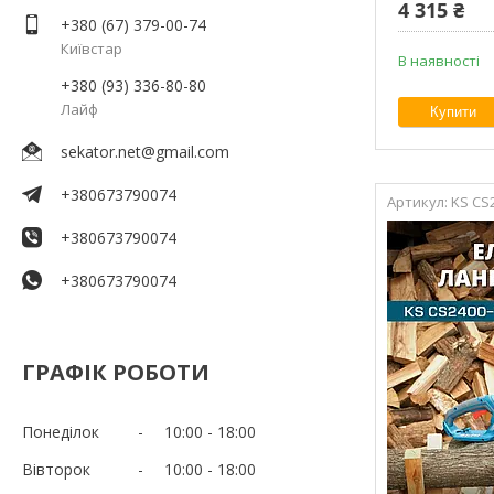
4 315 ₴
+380 (67) 379-00-74
Київстар
В наявності
+380 (93) 336-80-80
Лайф
Купити
sekator.net@gmail.com
+380673790074
KS CS
+380673790074
+380673790074
ГРАФІК РОБОТИ
Понеділок
10:00
18:00
Вівторок
10:00
18:00