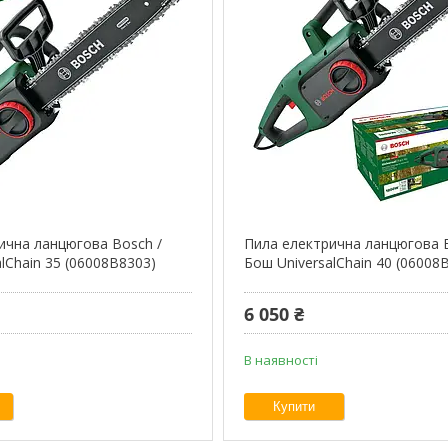
ична ланцюгова Bosch /
Пила електрична ланцюгова 
lChain 35 (06008B8303)
Бош UniversalChain 40 (06008
6 050 ₴
В наявності
Купити