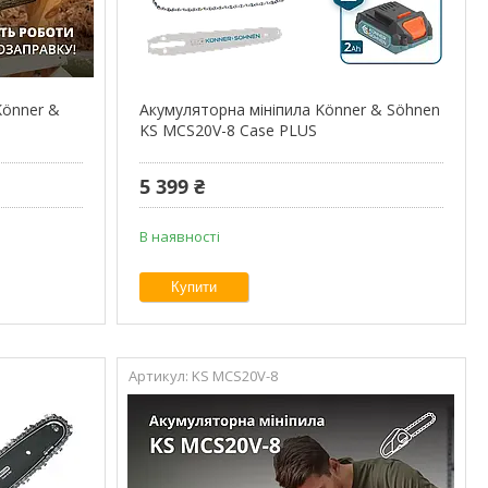
Könner &
Акумуляторна мініпила Könner & Söhnen
KS MCS20V-8 Case PLUS
5 399 ₴
В наявності
Купити
KS MCS20V-8