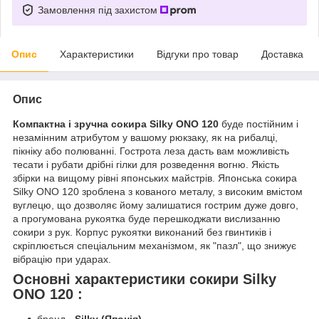
Замовлення під захистом
Опис
Характеристики
Відгуки про товар
Доставка
Опис
Компактна і зручна сокира Silky ONO 120
буде постійним і
незамінним атрибутом у вашому рюкзаку, як на рибалці,
пікніку або полюванні. Гострота леза дасть вам можливість
тесати і рубати дрібні гілки для розведення вогню. Якість
збірки на вищому рівні японських майстрів. Японська сокира
Silky ONO 120 зроблена з кованого металу, з високим вмістом
вуглецю, що дозволяє йому залишатися гострим дуже довго,
а прогумована рукоятка буде перешкоджати вислизанню
сокири з рук. Корпус рукоятки виконаний без гвинтиків і
скріплюється спеціальним механізмом, як "пазл", що знижує
вібрацію при ударах.
Основні характеристики сокири Silky
ONO 120 :