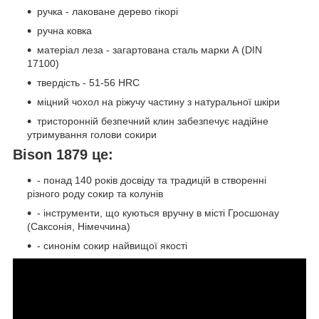
ручка - лаковане дерево гікорі
ручна ковка
матеріал леза - загартована сталь марки А (DIN
17100)
твердість - 51-56 HRC
міцний чохол на ріжучу частину з натуральної шкіри
тристоронній безпечний клин забезпечує надійне
утримування голови сокири
Bison 1879 це
:
- понад 140 років досвіду та традицій в створенні
різного роду сокир та колунів
- інструменти, що куються вручну в місті Гросшонау
(Саксонія, Німеччина)
- синонім сокир найвищої якості