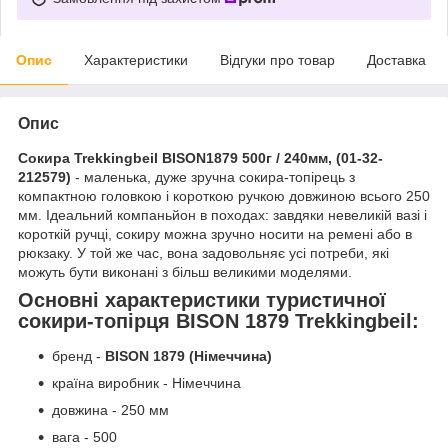
Опис
Характеристики
Відгуки про товар
Доставка
Опис
Сокира Trekkingbeil BISON1879 500г / 240мм, (01-32-
212579)
- маленька, дуже зручна сокира-топірець з
компактною головкою і короткою ручкою довжиною всього 250
мм. Ідеальний компаньйон в походах: завдяки невеликій вазі і
короткій ручці, сокиру можна зручно носити на ремені або в
рюкзаку. У той же час, вона задовольняє усі потреби, які
можуть бути виконані з більш великими моделями.
Основні характеристики туристичної
сокири-топірця BISON 1879 Trekkingbeil:
бренд -
BISON 1879
(Німеччина)
країна виробник - Німеччина
довжина - 250 мм
вага - 500