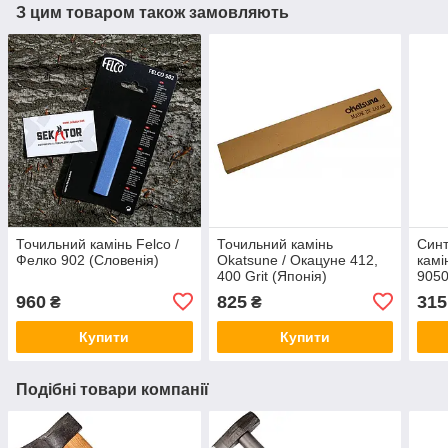
З цим товаром також замовляють
Точильний камінь Felco /
Точильний камінь
Синт
Фелко 902 (Словенія)
Okatsune / Окацуне 412,
камі
400 Grit (Японія)
9050
960
825
315
₴
₴
Купити
Купити
Подібні товари компанії