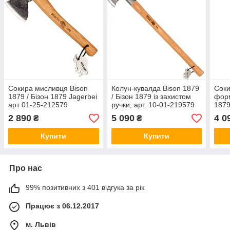
Сокира мисливця Bison
Колун-кувалда Bison 1879
Соки
1879 / Бізон 1879 Jagerbei
/ Бізон 1879 із захистом
форм
арт 01-25-212579
ручки, арт. 10-01-219579
1879
(Німеччина)
(Німеччина)
02-1
2 890
5 090
4 0
₴
₴
Купити
Купити
Про нас
99% позитивних з 401 відгука за рік
Працює з 06.12.2017
м. Львів