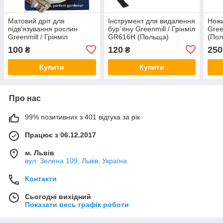
Матовий дріт для
Інструмент для видалення
Ножи
підв'язування рослин
бур`яну Greenmill / Грінміл
Gree
Greenmill / Грінміл
GR616H (Польща)
(По
GR5012 (Польща)
100
120
250
₴
₴
Купити
Купити
Про нас
99% позитивних з 401 відгука за рік
Працює з 06.12.2017
м. Львів
вул. Зелена 109, Львів, Україна
Контакти
Сьогодні вихідний
Показати весь графік роботи