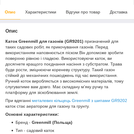
Опис
Характеристики
Відгуки про товар
Доставка
Опис
Каток Greenmill для газонів (GR9201)
призначений для
таких садових робіт, як прикочування газонів. Перед
використанням наповнюється піском.Він допоможе зробити
поверхню рівною і гладкою. Використовуючи каток, ви
досягнете кращого поєднання насіння з субстратом. Трава
буде рости, зміцнюючи кореневу структуру. Такий газон
стійкий до механічних пошкоджень під час використання.
Ручний коток виробляється з високоякісних матеріалів, тому
слугуватиме вам довго. Має складану м'яку ручку та
платформу для зіскоблювання землі.
При вдяганні
металевих кільцець Greenmill з шипами GR9202
каток стає аератором для газону та грунту.
Основні характеристики:
Бренд -
Greenmill (Польща)
Тип - садовий каток