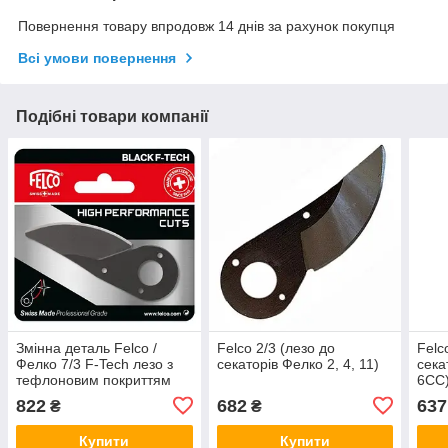
Повернення товару впродовж 14 днів за рахунок покупця
Всі умови повернення
Подібні товари компанії
Змінна деталь Felco /
Felco 2/3 (лезо до
Felc
Фелко 7/3 F-Tech лезо з
секаторів Фелко 2, 4, 11)
сека
тефлоновим покриттям
6СС
для секаторів Фелко 7, 8
822
682
637
₴
₴
(Швейцарія)
Купити
Купити