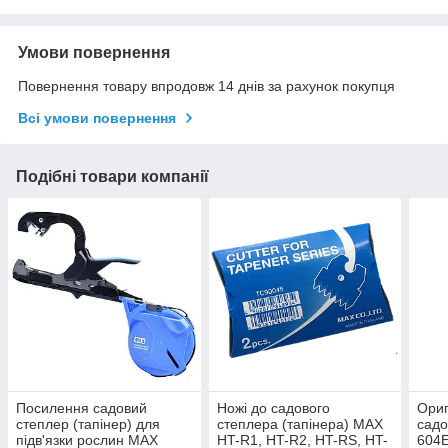
Умови повернення
Повернення товару впродовж 14 днів за рахунок покупця
Всі умови повернення
Подібні товари компанії
Посилення садовий
Ножі до садового
Ориг
степлер (тапінер) для
степлера (тапінера) MAX
садо
підв'язки рослин MAX
HT-R1, HT-R2, HT-RS, HT-
604E