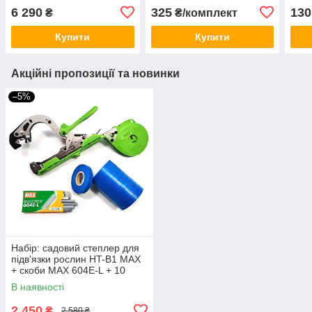
STRONG BIND HT-
B1, HT-S45E, HT-
6 290
325
130
₴
₴/комплект
S45E(BL) (Японія)
R45C(RD) (2 шт)
Купити
Купити
Акційні пропозиції та новинки
–5%
Набір: садовий степлер для
підв'язки рослин HT-B1 MAX
+ скоби MAX 604E-L + 10
рулонів стрічки
В наявності
2 450
₴
2 580 ₴