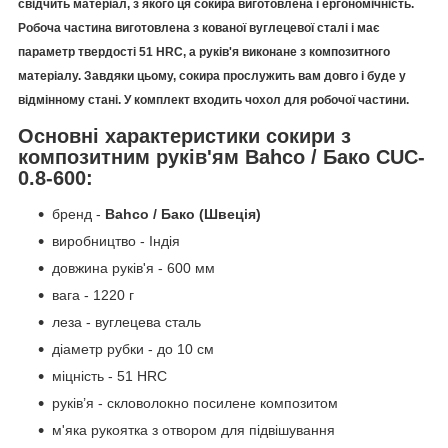
свідчить матеріал, з якого ця сокира виготовлена і ергономічність.
Робоча частина виготовлена з кованої вуглецевої сталі і має
параметр твердості 51 HRC, а руків'я виконане з композитного
матеріалу. Завдяки цьому, сокира прослужить вам довго і буде у
відмінному стані. У комплект входить чохол для робочої частини.
Основні характеристики сокири з
композитним руків'ям Bahco / Бако CUC-
0.8-600:
бренд -
Bahco / Бако (Швеція)
виробництво - Індія
довжина руків'я - 600 мм
вага - 1220 г
леза - вуглецева сталь
діаметр рубки - до 10 см
міцність - 51 HRC
руків’я - скловолокно посилене композитом
м'яка рукоятка з отвором для підвішування