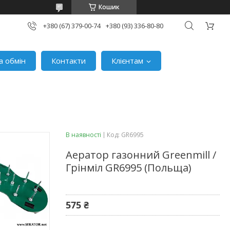
Кошик
+380 (67) 379-00-74
+380 (93) 336-80-80
а обмін
Контакти
Клієнтам
В наявності
Код:
GR6995
Аератор газонний Greenmill /
Грінміл GR6995 (Польща)
575 ₴