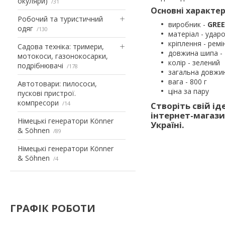
окуляри)
31
Основні характер
Робочий та туристичний
виробник -
GREE
одяг
130
матеріал - удар
кріплення - рем
Садова техніка: тримери,
довжина шипа -
мотокоси, газонокосарки,
колір - зелений
подрібнювачі
178
загальна довжин
вага - 800 г
Автотовари: пилососи,
ціна за пару
пускові пристрої.
компресори
14
Створіть свій і
інтернет-магази
Німецькі генератори Könner
Україні.
& Söhnen
89
Німецькі генератори Könner
& Söhnen
4
ГРАФІК РОБОТИ