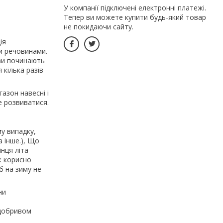
У компанії підключені електронні платежі.
Тепер ви можете купити будь-який товар
не покидаючи сайту.
ія
и речовинами.
ави починають
 кілька разів
азон навесні і
е розвиватися.
у випадку,
а інше.), Що
інця літа
ж корисно
б на зиму не
ни
 добривом