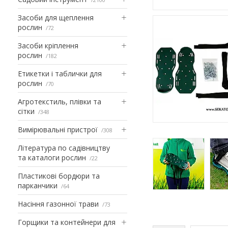
Засоби для щеплення
рослин
72
Засоби кріплення
рослин
182
Етикетки і таблички для
рослин
70
Агротекстиль, плівки та
сітки
348
Вимірювальні пристрої
308
Література по садівництву
та каталоги рослин
22
Пластикові бордюри та
парканчики
64
Насіння газонної трави
73
Горщики та контейнери для