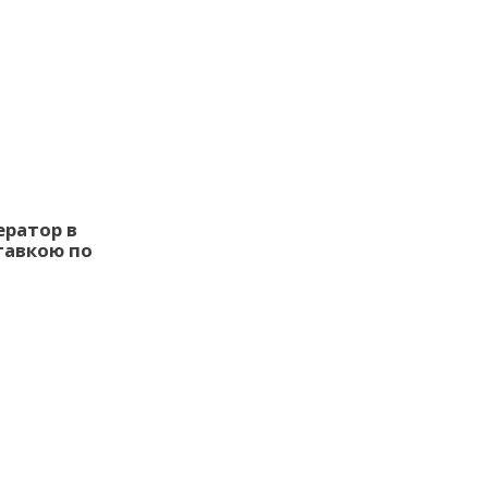
ератор в
тавкою по