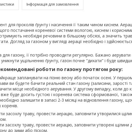
ристики
Інформація для замовлення
ент для проколів ґрунту і насичення її таким чином киснем. Аерац
щого постачання кореневої системи вологою, киснем і корисним
 отримують необхідні речовини в більшому обсязі, а значить тр
ти. Догляд за газоном у вигляді аерації необхідно і здійснюється
 для газону, її потрібно проводити регулярно. Бажано аерувати г
уникнути ущільненню ґрунту, газон почне "дихати" і буде швидш
екомендовані роботи по газону протягом року:
йкраще запланувати на пізню весну або початок осені. У першом
рави ви будете бачити реальний стан газону (залисини, зарості т
ачити місце необхідного аерування. У другому випадку, коли до к
а вже буде досить густою і коренева система сформованої, тако
необхідно залишити в запасі 2-3 місяці на відновлення газону, що
 коренів.
ити засохлу траву, провести аерацію, заповнити утворилися щіли
ом.
ти засохлу траву, провести аерацію, заповнити утворені щілини
ону до зими або піском.