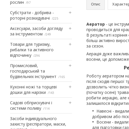
рослин
97
Опис
Характе
Субстрати - добрива -
роторні розкидувачі
225
Аератор
- це інструм
Аксесуари, засоби догляду
проводиться для кра
за інструментом
249
В результаті коріння
більш активно вироста
Товари для туризму,
за сезон.
рибалки та активного
Аерація дуже важлива
відпочинку
296
восени, це допоможе 
Промисловий,
Р
господарський та
Роботу аератором на
будівельних інструмент
165
після сходів першої т
Кухонні ножі та торцеві
дозволить чітко визн
дошки для нарізки
(початку осені) трав
143
робити аерацію, але 
Садові обприскувачі і
залишилося відкритих
системи поливу
114
Навесні - видал
добривом або піск
Засоби індивідуального
Восени - видали
захисту (респіратори, маски,
для підготовки газ