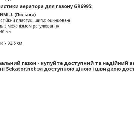
истики аератора для газону GR6995:
NMILL (Польща)
остійкий пластик, шипи: оцинковані
інь з механізмом регулювання
 40 мм
а - 32,5 см
деальний газон - купуйте доступний та надійний а
ні Sekator.net за доступною ціною і швидкою дос