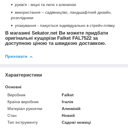
руків'я - міцні та легкі з алюмінію
використання – садівництво, ландшафтний дизайн,
розплідники
упакування - пакується індивідуально в стрейч-плівку
В магазині Sekator.net Ви можете придбати
оригінальні кущорізи Falket FAL7522 за
доступною ціною та швидкою доставкою.
Приховати
Характеристики
Основні
Виробник
Falket
Країна виробник
Італія
Матеріал рукоятки
Алюміній
Стан
Новий
Тип інструменту
Садові ножиці