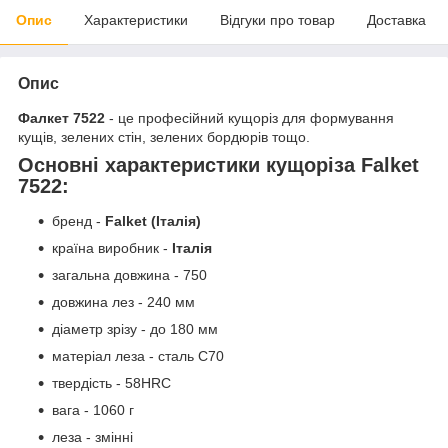
Опис
Характеристики
Відгуки про товар
Доставка
Опис
Фалкет 7522
- це професійний кущоріз для формування
кущів, зелених стін, зелених бордюрів тощо.
Основні характеристики кущоріза Falket
7522:
бренд -
Falket (Італія)
країна виробник -
Італія
загальна довжина - 750
довжина лез - 240 мм
діаметр зрізу - до 180 мм
матеріал леза - сталь С70
твердість - 58HRC
вага - 1060 г
леза - змінні