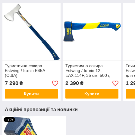
Туристична сокира
Туристична сокира
Точи
Estwing / Іствін E45A
Estwing / Іствін 12-
Estw
(США)
EAX.114F, 35 см, 500 г,
для 
Fiberglass (США)
7 290
2 390
1 2
₴
₴
Купити
Купити
Акційні пропозиції та новинки
–7%