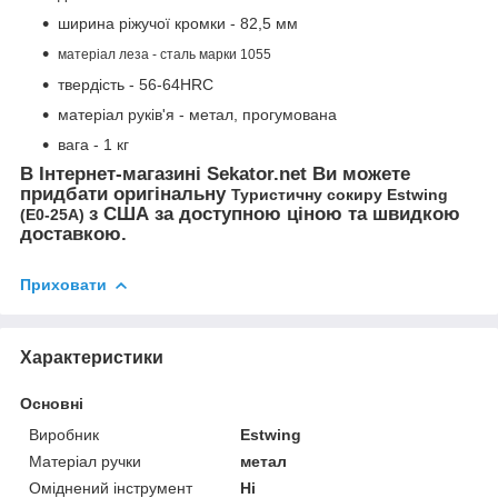
ширина ріжучої кромки - 82,5 мм
матеріал леза - сталь марки 1055
твердість -
56-64HRC
матеріал руків'я - метал, прогумована
вага - 1 кг
В Інтернет-магазині Sekator.net Ви можете
придбати оригінальну
Туристичну сокиру Estwing
з США за доступною ціною та швидкою
(E0-25A)
доставкою.
Приховати
Характеристики
Основні
Виробник
Estwing
Матеріал ручки
метал
Оміднений інструмент
Ні