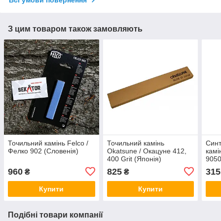
Всі умови повернення
З цим товаром також замовляють
Точильний камінь Felco /
Точильний камінь
Синт
Фелко 902 (Словенія)
Okatsune / Окацуне 412,
камі
400 Grit (Японія)
9050
960
825
315
₴
₴
Купити
Купити
Подібні товари компанії