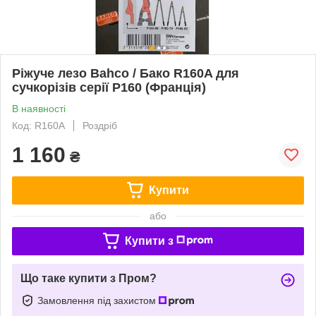
Ріжуче лезо Bahco / Бако R160A для
сучкорізів серії P160 (Франція)
В наявності
Код: R160A
Роздріб
1 160
₴
Купити
або
Купити з
Що таке купити з Пром?
Замовлення під захистом