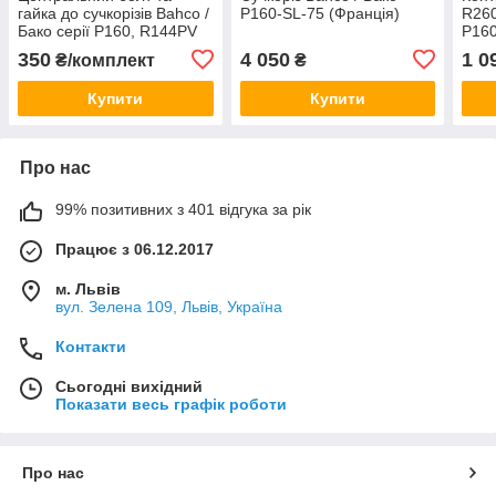
гайка до сучкорізів Bahco /
P160-SL-75 (Франція)
R260
Бако серії P160, R144PV
P160
(Швеція)
350
4 050
1 0
₴/комплект
₴
Купити
Купити
Про нас
99% позитивних з 401 відгука за рік
Працює з 06.12.2017
м. Львів
вул. Зелена 109, Львів, Україна
Контакти
Сьогодні вихідний
Показати весь графік роботи
Про нас