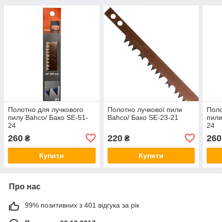
Полотно для лучкового
Полотно лучкової пили
Поло
пилу Bahco/ Бако SE-51-
Bahco/ Бако SE-23-21
пили
24
24
260
220
260
₴
₴
Купити
Купити
Про нас
99% позитивних з 401 відгука за рік