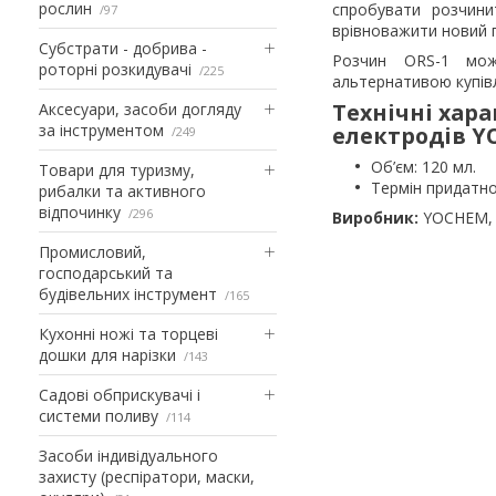
рослин
спробувати розчини
97
врівноважити новий г
Субстрати - добрива -
Розчин
ORS-1
може
роторні розкидувачі
225
альтернативою купівл
Технічні хар
Аксесуари, засоби догляду
за інструментом
електродів Y
249
Об’єм: 120 мл.
Товари для туризму,
Термін придатнос
рибалки та активного
відпочинку
296
Виробник:
YOCHEM, 
Промисловий,
господарський та
будівельних інструмент
165
Кухонні ножі та торцеві
дошки для нарізки
143
Садові обприскувачі і
системи поливу
114
Засоби індивідуального
захисту (респіратори, маски,