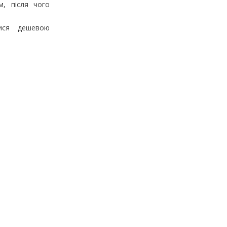
м, після чого
ися дешевою