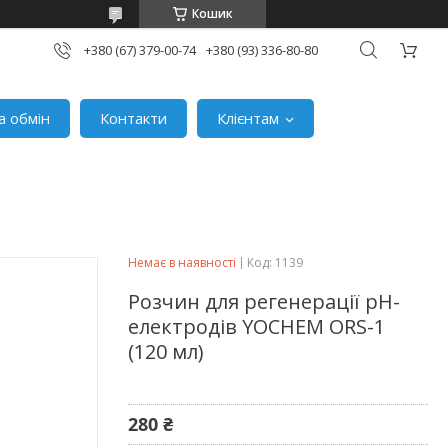
Кошик
+380 (67) 379-00-74
+380 (93) 336-80-80
а обмін
Контакти
Клієнтам
Немає в наявності
Код:
1139
Розчин для регенерації pH-
електродів YOCHEM ORS-1
(120 мл)
280 ₴