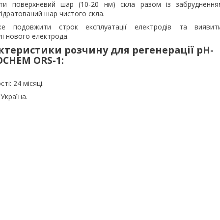
ти поверхневий шар (10-20 нм) скла разом із забруднення
ідратований шар чистого скла.
 подовжити строк експлуатації електродів та виявит
і нового електрода.
актеристики розчину для регенерації pH-
OCHEM ORS-1:
ті: 24 місяці.
Україна.