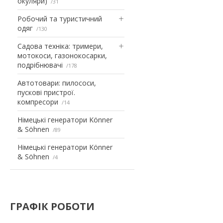
окуляри)
31
Робочий та туристичний
одяг
130
Садова техніка: тримери,
мотокоси, газонокосарки,
подрібнювачі
178
Автотовари: пилососи,
пускові пристрої.
компресори
14
Німецькі генератори Könner
& Söhnen
89
Німецькі генератори Könner
& Söhnen
4
ГРАФІК РОБОТИ