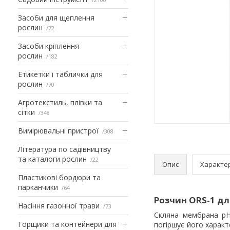
Засоби для щеплення
рослин
72
Засоби кріплення
рослин
182
Етикетки і таблички для
рослин
70
Агротекстиль, плівки та
сітки
348
Вимірювальні пристрої
308
Література по садівництву
та каталоги рослин
22
Опис
Характе
Пластикові бордюри та
парканчики
64
Розчин ORS-1 дл
Насіння газонної трави
73
Скляна мембрана pH
Горщики та контейнери для
погіршує його харак