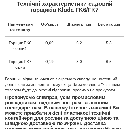
Технічні характеристики садовий
горщиків Kloda FK6/FK7
Найменуван
Об'єм, л
Діаметр, см
Висота ,см
ня товару
Горщик FK6
0,09
6,2
5,3
чорний
Горщик FK7
0,19
8,0
6,5
сірий
Горщики відвантажуються з окремого складу, на наступний
день після замовлення, тому якщо Ви замовляєте їх з іншим
товаром буде дві окремі відправки, просимо це врахувати.
Пропонуємо співпраці усім промисловим
розсадникам, садовим центрам та лісовим
господарствам. В нашому інтернет-магазині Ви
можете придбати якісні пластикові технічні
контейнери для рослин за доступною ціною та
швидкою доставкою по Україні. Доставка
горщиків може здійснюватись виключно Новою