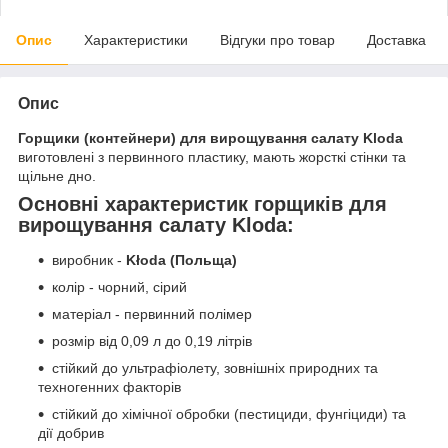
Опис
Характеристики
Відгуки про товар
Доставка
Опис
Горщики (контейнери) для вирощування салату Kloda
виготовлені з первинного пластику, мають жорсткі стінки та
щільне дно.
Основні характеристик горщиків для
вирощування салату Kloda:
виробник -
Kłoda (Польща)
колір - чорний, сірий
матеріал - первинний полімер
розмір від 0,09 л до 0,19 літрів
стійкий до ультрафіолету, зовнішніх природних та
техногенних факторів
стійкий до хімічної обробки (пестициди, фунгіциди) та
дії добрив