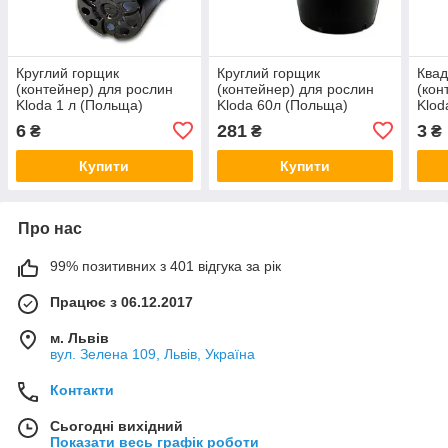
Круглий горщик
Круглий горщик
Квад
(контейнер) для рослин
(контейнер) для рослин
(кон
Kloda 1 л (Польща)
Kloda 60л (Польща)
Klod
6
281
3
₴
₴
₴
Купити
Купити
Про нас
99% позитивних з 401 відгука за рік
Працює з 06.12.2017
м. Львів
вул. Зелена 109, Львів, Україна
Контакти
Сьогодні вихідний
Показати весь графік роботи