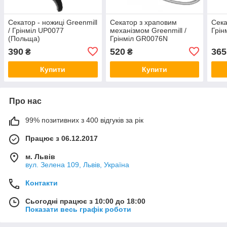
Секатор - ножиці Greenmill
Секатор з храповим
Сека
/ Грінміл UP0077
механізмом Greenmill /
Грін
(Польща)
Грінміл GR0076N
(Польща)
390
520
365
₴
₴
Купити
Купити
Про нас
99% позитивних з 400 відгуків за рік
Працює з 06.12.2017
м. Львів
вул. Зелена 109, Львів, Україна
Контакти
Сьогодні працює з 10:00 до 18:00
Показати весь графік роботи