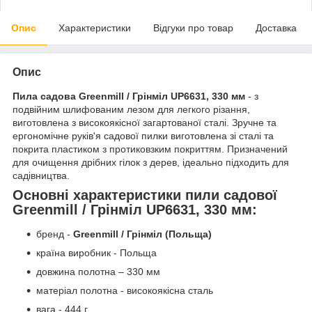
Опис
Характеристики
Відгуки про товар
Доставка
Опис
Пила садова Greenmill / Грінміл UP6631, 330 мм
- з
подвійним шлифованим лезом для легкого різання,
виготовлена з високоякісної загартованої сталі. Зручне та
ергономічне руків'я садової пилки виготовлена зі сталі та
покрита пластиком з протиковзким покриттям. Призначений
для очищення дрібних гілок з дерев, ідеально підходить для
садівництва.
Основні характеристики пили садової
Greenmill / Грінміл UP6631, 330 мм:
бренд -
Greenmill / Грінміл (Польща)
країна виробник - Польща
довжина полотна – 330 мм
матеріал полотна - високоякісна сталь
вага - 444 г