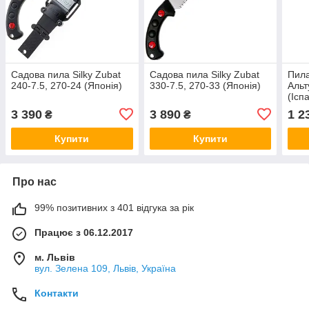
Садова пила Silky Zubat
Садова пила Silky Zubat
Пила
240-7.5, 270-24 (Японія)
330-7.5, 270-33 (Японія)
Альт
(Ісп
3 390
3 890
1 2
₴
₴
Купити
Купити
Про нас
99% позитивних з 401 відгука за рік
Працює з 06.12.2017
м. Львів
вул. Зелена 109, Львів, Україна
Контакти