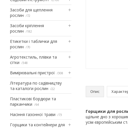
Засоби для щеплення
рослин
72
Засоби кріплення
рослин
182
Етикетки і таблички для
рослин
70
Агротекстиль, плівки та
сітки
348
Вимірювальні пристрої
308
Література по садівництву
та каталоги рослин
22
Опис
Характе
Пластикові бордюри та
парканчики
64
Горщики для росли
Насіння газонної трави
73
щільне дно з хороши
усім європейським ст
Горщики та контейнери для