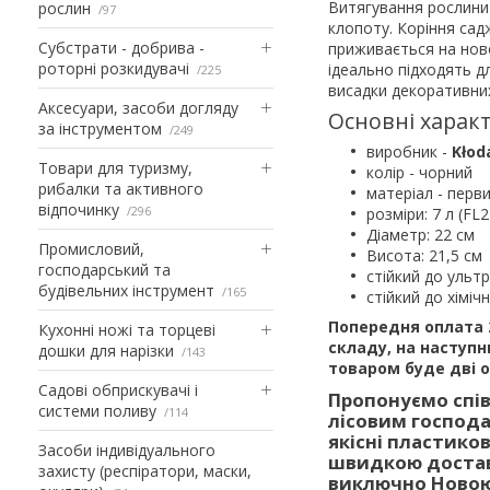
Витягування рослини 
рослин
97
клопоту. Коріння сад
Субстрати - добрива -
приживається на нов
роторні розкидувачі
ідеально підходять д
225
висадки декоративни
Аксесуари, засоби догляду
Основні характ
за інструментом
249
виробник -
Kłod
Товари для туризму,
колір - чорний
рибалки та активного
матеріал - перв
відпочинку
296
розміри: 7 л (FL2
Діаметр: 22 см
Промисловий,
Висота: 21,5 см
господарський та
стійкий до ульт
будівельних інструмент
165
стійкий до хіміч
Попередня оплата 
Кухонні ножі та торцеві
складу, на наступн
дошки для нарізки
143
товаром буде дві о
Садові обприскувачі і
Пропонуємо спі
системи поливу
114
лісовим господ
якісні пластико
Засоби індивідуального
швидкою достав
захисту (респіратори, маски,
виключно Новою