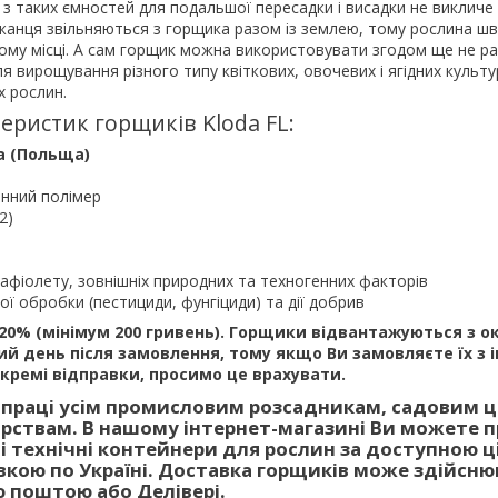
з таких ємностей для подальшої пересадки і висадки не виклич
жанця звільняються з горщика разом із землею, тому рослина ш
ому місці. А сам горщик можна використовувати згодом ще не ра
ля вирощування різного типу квіткових, овочевих і ягідних культу
х рослин.
еристик горщиків Kloda FL:
a (Польща)
инний полімер
2)
рафіолету, зовнішніх природних та техногенних факторів
ної обробки (пестициди, фунгіциди) та дії добрив
20% (мінімум 200 гривень). Горщики відвантажуються з о
ий день після замовлення, тому якщо Ви замовляєте їх з
кремі відправки, просимо це врахувати.
впраці усім промисловим розсадникам, садовим 
арствам. В нашому інтернет-магазині Ви можете 
ві технічні контейнери для рослин за доступною ц
кою по Україні. Доставка горщиків може здійсню
 поштою або Делівері.