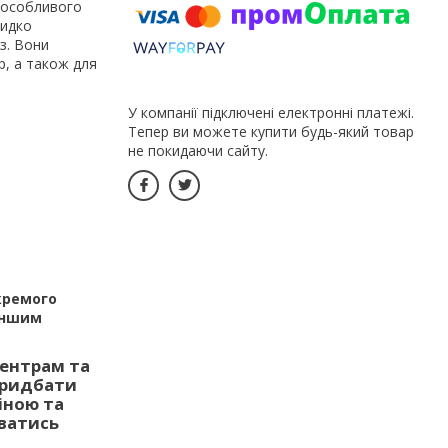
е особливого
видко
з. Вони
р, а також для
У компанії підключені електронні платежі.
Тепер ви можете купити будь-який товар
не покидаючи сайту.
кремого
 іншим
центрам та
придбати
іною та
ватись