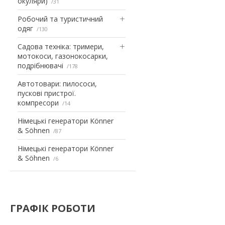
окуляри)
31
Робочий та туристичний
одяг
130
Садова техніка: тримери,
мотокоси, газонокосарки,
подрібнювачі
178
Автотовари: пилососи,
пускові пристрої.
компресори
14
Німецькі генератори Könner
& Söhnen
87
Німецькі генератори Könner
& Söhnen
6
ГРАФІК РОБОТИ