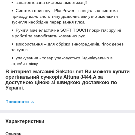
запатентована система амортизації
Система приводу - PlusPower - спеціальна система
приводу важільного типу дозволяє відчутно зменшити
зусилля необхідне перерізання гілки.
Руків'я має еластичне SOFT TOUCH покриття: зручні
в роботі та запобігають ковзанню рук.
використання – для обрізки виноградників, гілок дерев
та кущів
упакування - товар упаковується індивідуально в
стрейч-плівку
В інтернет-магазині Sekator.net Ви можете купити
оригінальний сучкоріз Altuna J444.A за
доступною ціною зі швидкою доставкою по
Україні.
Приховати
Характеристики
Основні