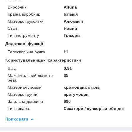
Виробник
Altuna
Країна виробник
Іспанія
Матеріал рукоятки
Алюміній
Стан
Новий
Тип інструменту
Гілкоріз
Додаткові функції
Телескопічна ручка
Ні
Користувальницькі характеристики
Вага
0.91
Максимальний діаметр
35
реза
Материал лезвий
хромована сталь
Матеріал ручки
прогумовані
Загальна довжина
690
Тип товара
Секатори / сучкорізи обвідні
Приховати