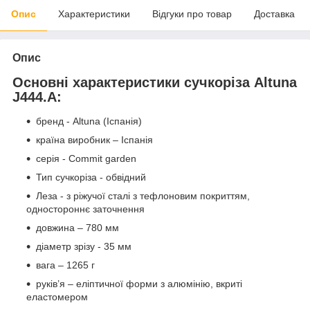
Опис
Характеристики
Відгуки про товар
Доставка
Опис
Основні характеристики сучкоріза Altuna
J444.A:
бренд - Altuna (Іспанія)
країна виробник – Іспанія
серія - Commit garden
Тип сучкоріза - обвідний
Леза - з ріжучої сталі з тефлоновим покриттям,
одностороннє заточнення
довжина – 780 мм
діаметр зрізу - 35 мм
вага – 1265 г
руків’я – еліптичної форми з алюмінію, вкриті
еластомером