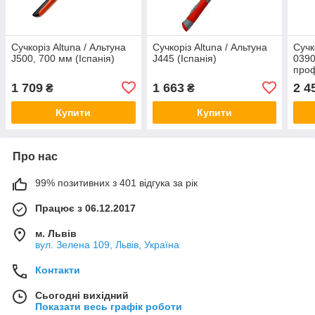
Сучкоріз Altuna / Альтуна
Сучкоріз Altuna / Альтуна
Сучк
J500, 700 мм (Іспанія)
J445 (Іспанія)
0390
проф
1 709
1 663
2 4
₴
₴
Купити
Купити
Про нас
99% позитивних з 401 відгука за рік
Працює з 06.12.2017
м. Львів
вул. Зелена 109, Львів, Україна
Контакти
Сьогодні вихідний
Показати весь графік роботи