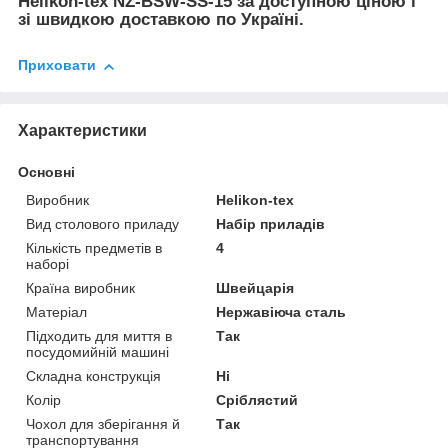
Helikon-tex NZ-BSW-SS-15 за доступною ціною і
зі швидкою доставкою по Україні.
Приховати
Характеристики
Основні
Виробник
Helikon-tex
Вид столового приладу
Набір приладів
Кількість предметів в
4
наборі
Країна виробник
Швейцарія
Матеріал
Нержавіюча сталь
Підходить для миття в
Так
посудомийній машині
Складна конструкція
Ні
Колір
Сріблястий
Чохол для зберігання й
Так
транспортування