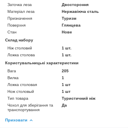
Заточка леза
Двостороння
Матеріал леза
Нержавіюча сталь
Призначення
Туризм
Поверхня
Глянцева
Стан
Нове
Склад набору
Ніж столовий
1 шт.
Ложка столова
1 шт.
Користувальницькі характеристики
Вага
205
Вилка
1
Ложка столовая
1 шт
Нож столовый
1 шт
Тип товара
Туристичний ніж
Чохол для зберігання та
Да
транспортування
Приховати