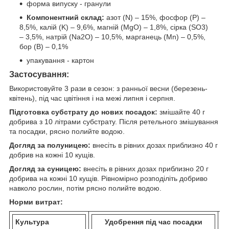
форма випуску - гранули
Компонентний склад:
азот (N) – 15%, фосфор (P) –
8,5%, калій (K) – 9,6%, магній (MgO) – 1,8%, сірка (SO3)
– 3,5%, натрій (Na2O) – 10,5%, марганець (Mn) – 0,5%,
бор (B) – 0,1%
упакування - картон
Застосування:
Використовуйте 3 рази в сезон: з ранньої весни (березень-
квітень), під час цвітіння і на межі липня і серпня.
Підготовка субстрату до нових посадок:
змішайте 40 г
добрива з 10 літрами субстрату. Після ретельного змішування
та посадки, рясно полийте водою.
Догляд за полуницею:
внесіть в рівних дозах приблизно 40 г
добрив на кожні 10 кущів.
Догляд за суницею:
внесіть в рівних дозах приблизно 20 г
добрива на кожні 10 кущів. Рівномірно розподіліть добриво
навколо рослин, потім рясно полийте водою.
Норми витрат:
Культура
Удобрення під час посадки