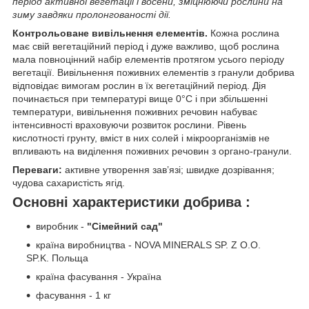
період активної вегетації і восени, зміцнюючи рослини на
зиму завдяки пролонгованості дії.
Контрольоване вивільнення елементів.
Кожна рослина
має свій вегетаційний період і дуже важливо, щоб рослина
мала повноцінний набір елементів протягом усього періоду
вегетації. Вивільнення поживних елементів з гранули добрива
відповідає вимогам рослин в їх вегетаційний період. Дія
починається при температурі вище 0°С і при збільшенні
температури, вивільнення поживних речовин набуває
інтенсивності враховуючи розвиток рослини. Рівень
кислотності грунту, вміст в них солей і мікроорганізмів не
впливають на виділення поживних речовин з органо-гранули.
Переваги:
активне утворення зав’язі; швидке дозрівання;
чудова сахаристість ягід.
Основні характеристики добрива :
виробник -
"Сімейний сад"
країна виробництва - NOVA MINERALS SP. Z O.O.
SP.K. Польща
країна фасування - Україна
фасування - 1 кг