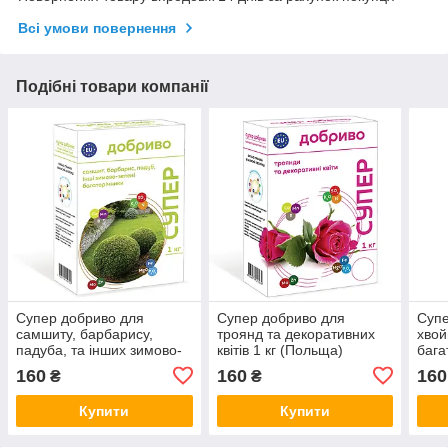
Всі умови повернення
Подібні товари компанії
Супер добриво для
Супер добриво для
Супе
самшиту, барбарису,
троянд та декоративних
хвой
падуба, та інших зимово-
квітів 1 кг (Польща)
бага
зелених багаторічників 1
(По
160
160
160
₴
₴
кг (Польща)
Купити
Купити