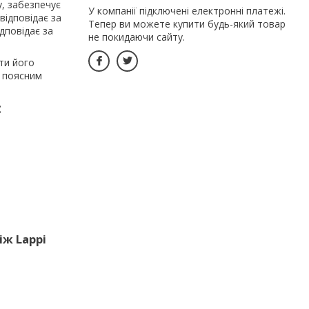
у, забезпечує
У компанії підключені електронні платежі.
відповідає за
Тепер ви можете купити будь-який товар
ідповідає за
не покидаючи сайту.
ти його
м поясним
:
ж Lappi