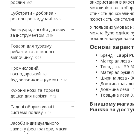
використання в якост
рослин
97
можливість легкої пр
Субстрати - добрива -
стійкість до іржавінн
роторні розкидувачі
жорсткість кристаліч
225
У польових умовах н
Аксесуари, засоби догляду
можна було однією ру
за інструментом
249
чохолом занурювальн
Основі характ
Товари для туризму,
рибалки та активного
Бренд -
Lappi P
відпочинку
296
Матеріал леза -
Твердість - 59-
Промисловий,
Матеріал руків'я
господарський та
Ширина леза - 3
будівельних інструмент
165
Довжина загальн
Довжина леза - 
Кухонні ножі та торцеві
Товщина леза 3
дошки для нарізки
143
В нашому магази
Садові обприскувачі і
Puukko за досту
системи поливу
114
Засоби індивідуального
захисту (респіратори, маски,