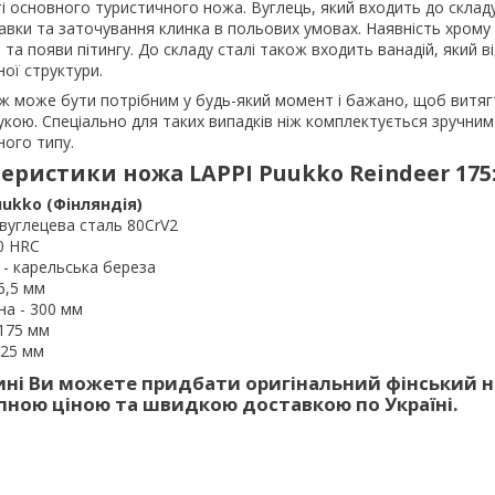
і основного туристичного ножа. Вуглець, який входить до склад
авки та заточування клинка в польових умовах. Наявність хрому 
я та появи пітингу. До складу сталі також входить ванадій, який в
ної структури.
іж може бути потрібним у будь-який момент і бажано, щоб витяг
кою. Спеціально для таких випадків ніж комплектується зручни
ого типу.
еристики ножа LAPPI Puukko Reindeer 175
uukko
(Фінляндія)
вуглецева сталь 80CrV2
60 HRC
 - карельська береза
6,5 мм
а - 300 мм
175 мм
,25 мм
ні Ви можете придбати оригінальний фінський ні
пною ціною та швидкою доставкою по Україні.