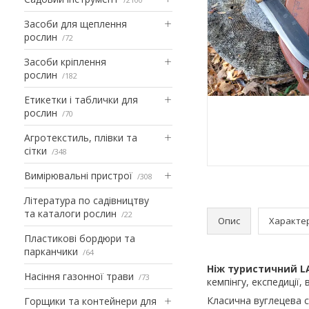
Засоби для щеплення
рослин
72
Засоби кріплення
рослин
182
Етикетки і таблички для
рослин
70
Агротекстиль, плівки та
сітки
348
Вимірювальні пристрої
308
Література по садівництву
та каталоги рослин
22
Опис
Характе
Пластикові бордюри та
парканчики
64
Ніж туристичний LA
Насіння газонної трави
73
кемпінгу, експедиції, 
Класична вуглецева с
Горщики та контейнери для