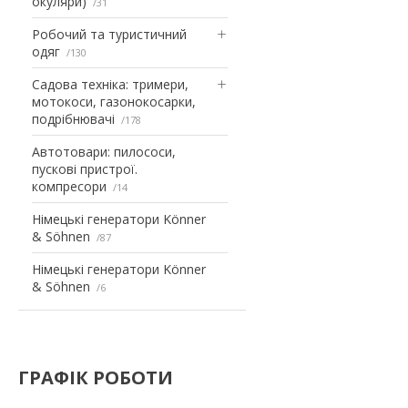
окуляри)
31
Робочий та туристичний
одяг
130
Садова техніка: тримери,
мотокоси, газонокосарки,
подрібнювачі
178
Автотовари: пилососи,
пускові пристрої.
компресори
14
Німецькі генератори Könner
& Söhnen
87
Німецькі генератори Könner
& Söhnen
6
ГРАФІК РОБОТИ