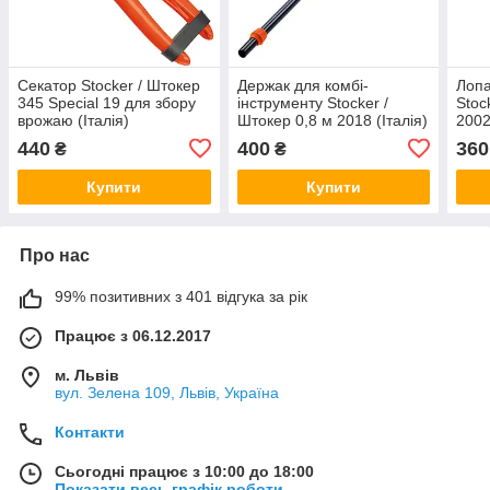
Секатор Stocker / Штокер
Держак для комбі-
Лопа
345 Special 19 для збору
інструменту Stocker /
Stoc
врожаю (Італія)
Штокер 0,8 м 2018 (Італія)
2002,
440
400
360
₴
₴
Купити
Купити
Про нас
99% позитивних з 401 відгука за рік
Працює з 06.12.2017
м. Львів
вул. Зелена 109, Львів, Україна
Контакти
Сьогодні працює з 10:00 до 18:00
Показати весь графік роботи