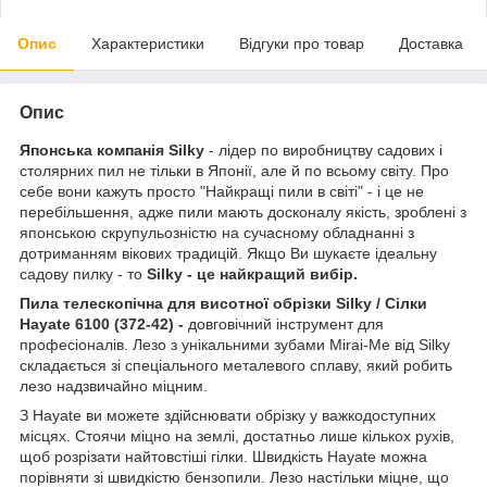
Опис
Характеристики
Відгуки про товар
Доставка
Опис
Японська компанія Silky
- лідер по виробництву садових і
столярних пил не тільки в Японії, але й по всьому світу. Про
себе вони кажуть просто "Найкращі пили в світі" - і це не
перебільшення, адже пили мають досконалу якість, зроблені з
японською скрупульозністю на сучасному обладнанні з
дотриманням вікових традицій. Якщо Ви шукаєте ідеальну
садову пилку - то
Silky - це найкращий вибір.
Пила телескопічна для висотної обрізки Silky / Сілки
Hayate 6100 (372-42) -
довговічний інструмент для
професіоналів. Лезо з унікальними зубами Mirai-Me від Silky
складається зі спеціального металевого сплаву, який робить
лезо надзвичайно міцним.
З Hayate ви можете здійснювати обрізку у важкодоступних
місцях. Стоячи міцно на землі, достатньо лише кількох рухів,
щоб розрізати найтовстіші гілки. Швидкість Hayate можна
порівняти зі швидкістю бензопили. Лезо настільки міцне, що