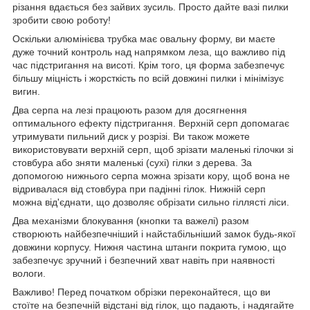
різання вдається без зайвих зусиль. Просто дайте вазі пилки
зробити свою роботу!
Оскільки алюмінієва трубка має овальну форму, ви маєте
дуже точний контроль над напрямком леза, що важливо під
час підстригання на висоті. Крім того, ця форма забезпечує
більшу міцність і жорсткість по всій довжині пилки і мінімізує
вигин.
Два серпа на лезі працюють разом для досягнення
оптимального ефекту підстригання. Верхній серп допомагає
утримувати пильний диск у розрізі. Ви також можете
використовувати верхній серп, щоб зрізати маленькі гілочки зі
стовбура або зняти маленькі (сухі) гілки з дерева. За
допомогою нижнього серпа можна зрізати кору, щоб вона не
відривалася від стовбура при падінні гілок. Нижній серп
можна від'єднати, що дозволяє обрізати сильно гіллясті ліси.
Два механізми блокування (кнопки та важелі) разом
створюють найбезпечніший і найстабільніший замок будь-якої
довжини корпусу. Нижня частина штанги покрита гумою, що
забезпечує зручний і безпечний хват навіть при наявності
вологи.
Важливо! Перед початком обрізки переконайтеся, що ви
стоїте на безпечній відстані від гілок, що падають, і надягайте