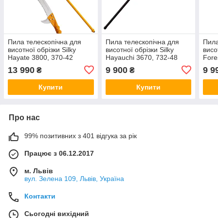
Пила телескопічна для
Пила телескопічна для
Пила
висотної обрізки Silky
висотної обрізки Silky
висо
Hayate 3800, 370-42
Hayauchi 3670, 732-48
Fore
(Японія)
(Японія)
(Япо
13 990
9 900
9 9
₴
₴
Купити
Купити
Про нас
99% позитивних з 401 відгука за рік
Працює з 06.12.2017
м. Львів
вул. Зелена 109, Львів, Україна
Контакти
Сьогодні вихідний