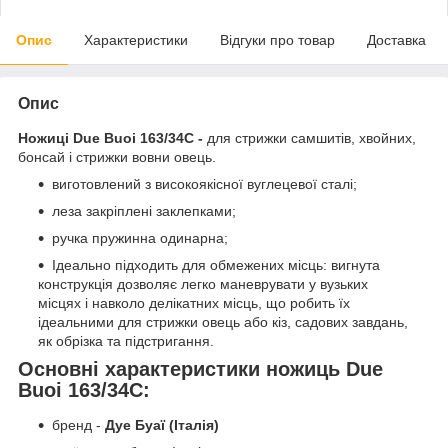
Опис
Характеристики
Відгуки про товар
Доставка
Опис
Ножиці Due Buoi 163/34C -
для стрижки самшитів, хвойних,
бонсай і стрижки вовни овець.
виготовлений з високоякісної вуглецевої сталі;
леза закріплені заклепками;
ручка пружинна одинарна;
Ідеально підходить для обмежених місць: вигнута
конструкція дозволяє легко маневрувати у вузьких
місцях і навколо делікатних місць, що робить їх
ідеальними для стрижки овець або кіз, садових завдань,
як обрізка та підстригання.
Основні характеристики ножиць Due
Buoi 163/34C:
бренд -
Дуе Буаї
(Італія)