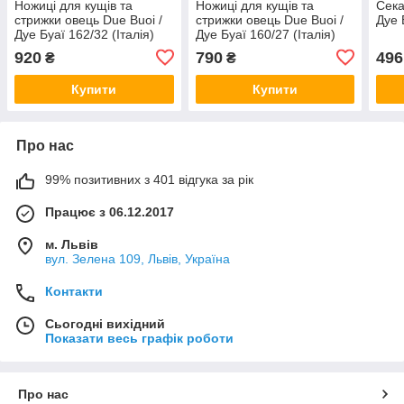
Ножиці для кущів та
Ножиці для кущів та
Сека
стрижки овець Due Buoi /
стрижки овець Due Buoi /
Дуе 
Дуе Буаї 162/32 (Італія)
Дуе Буаї 160/27 (Італія)
920
790
496
₴
₴
Купити
Купити
Про нас
99% позитивних з 401 відгука за рік
Працює з 06.12.2017
м. Львів
вул. Зелена 109, Львів, Україна
Контакти
Сьогодні вихідний
Показати весь графік роботи
Про нас