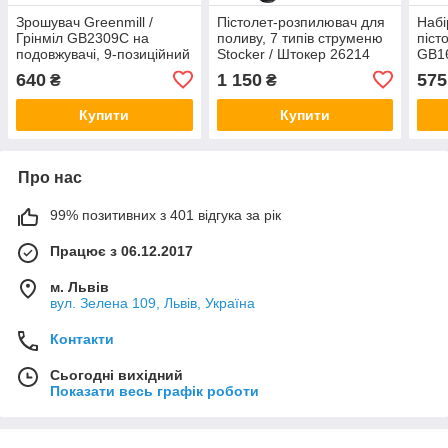
Зрошувач Greenmill /
Пістолет-розпилювач для
Набі
Грінміл GB2309C на
поливу, 7 типів струменю
піст
подовжувачі, 9-позиційний
Stocker / Штокер 26214
GB16
(Польща)
(Італія)
Грін
640
1 150
575
₴
₴
(По
Купити
Купити
Про нас
99% позитивних з 401 відгука за рік
Працює з 06.12.2017
м. Львів
вул. Зелена 109, Львів, Україна
Контакти
Сьогодні вихідний
Показати весь графік роботи