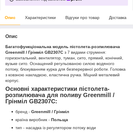
Опис
Характеристики
Відгуки про товар
Доставка
Опис
Багатофункціональна модель пістолета-розпилювача
Greenmill / Грінміл GB2307C
з 7 видами струменя:
горизонтальний, вентилятор, туман, сито, прямий, конічний,
вузьке сито. Оснащений регульованою силою водяного
потоку, блокуванням курка для безперервної роботи. Головка
з ковзною накладкою, еластична ручка. Міцний металевий
корпус.
Основні характеристики пістолета-
розпилювача для поливу Greenmill /
Грінміл GB2307C:
бренд -
Greenmill / Грінміл
країна виробник -
Польща
тип - насадка із регулятором потоку води