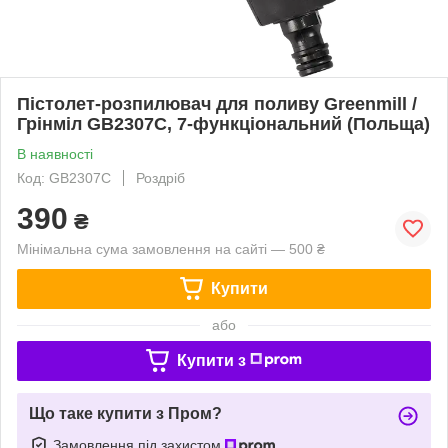
Пістолет-розпилювач для поливу Greenmill /
Грінміл GB2307C, 7-функціональний (Польща)
В наявності
Код: GB2307С
Роздріб
390
₴
Мінімальна сума замовлення на сайті — 500 ₴
Купити
або
Купити з
Що таке купити з Пром?
Замовлення під захистом