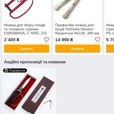
Ножиці для збору плодів
Професійні ножиці для
Ножи
та топіарної стрижки
кущів Yoshioka Hasami-
стри
CHIKAMASA, T-700G, 215
Masamune No130, 300 мм
PS-1
мм із захистом на руків'ї
(Японія)
мм, 
2 400
14 990
5 7
₴
₴
(Японія)
Купити
Купити
Акційні пропозиції та новинки
Подарунок