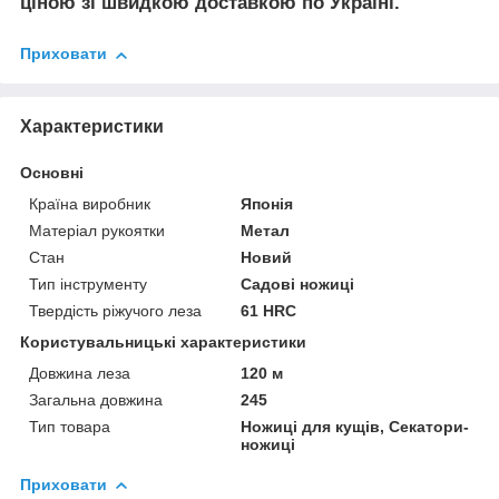
ціною зі швидкою доставкою по Україні.
Приховати
Характеристики
Основні
Країна виробник
Японія
Матеріал рукоятки
Метал
Стан
Новий
Тип інструменту
Садові ножиці
Твердість ріжучого леза
61 HRC
Користувальницькі характеристики
Довжина леза
120 м
Загальна довжина
245
Тип товара
Ножиці для кущів, Секатори-
ножиці
Приховати