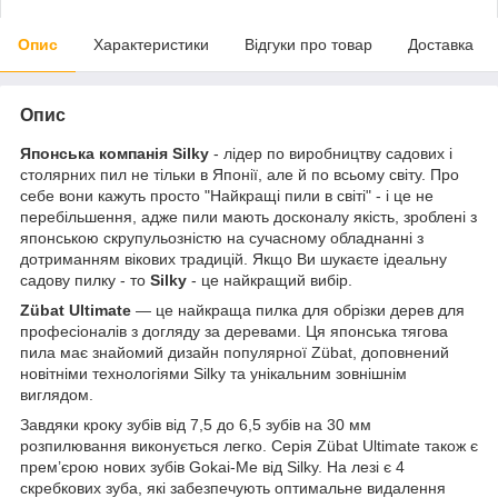
Опис
Характеристики
Відгуки про товар
Доставка
Опис
Японська компанія Silky
- лідер по виробництву садових і
столярних пил не тільки в Японії, але й по всьому світу. Про
себе вони кажуть просто "Найкращі пили в світі" - і це не
перебільшення, адже пили мають досконалу якість, зроблені з
японською скрупульозністю на сучасному обладнанні з
дотриманням вікових традицій. Якщо Ви шукаєте ідеальну
садову пилку - то
Silky
- це найкращий вибір.
Zübat Ultimate
— це найкраща пилка для обрізки дерев для
професіоналів з догляду за деревами. Ця японська тягова
пила має знайомий дизайн популярної Zübat, доповнений
новітніми технологіями Silky та унікальним зовнішнім
виглядом.
Завдяки кроку зубів від 7,5 до 6,5 зубів на 30 мм
розпилювання виконується легко. Серія Zübat Ultimate також є
прем’єрою нових зубів Gokai-Me від Silky. На лезі є 4
скребкових зуба, які забезпечують оптимальне видалення