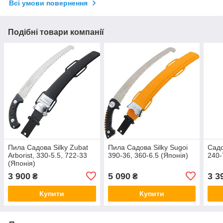
Всі умови повернення
Подібні товари компанії
Пила Садова Silky Zubat
Пила Садова Silky Sugoi
Садо
Arborist, 330-5.5, 722-33
390-36, 360-6.5 (Японія)
240-
(Японія)
3 900
5 090
3 3
₴
₴
Купити
Купити