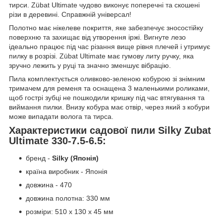
тирси. Zübat Ultimate чудово виконує поперечні та скошені
різи в деревині. Справжній універсал!
Полотно має нікелеве покриття, яке забезпечує зносостійку
поверхню та захищає від утворення іржі. Вигнуте лезо
ідеально працює під час різання вище рівня плечей і утримує
пилку в розрізі. Zübat Ultimate має гумову литу ручку, яка
зручно лежить у руці та значно зменшує вібрацію.
Пила комплектується оливково-зеленою кобурою зі знімним
тримачем для ременя та оснащена 3 маленькими роликами,
щоб гострі зубці не пошкодили кришку під час втягування та
виймання пилки. Внизу кобура має отвір, через який з кобури
може випадати волога та тирса.
Характеристики садової пили Silky Zubat
Ultimate 330-7.5-6.5:
бренд -
Silky (Японія)
країна виробник - Японія
довжина - 470
довжина полотна: 330 мм
розміри: 510 х 130 х 45 мм