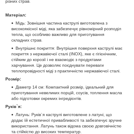
різних страв.
Матеріал:
Мідь: Зовнішня частина каструлі виготовлена з
високоякісної міді, яка забезпечує рівномірний розподіл
тепла, що особливо важливо для приготування
складних страв.
Внутрішнє покриття: Внутрішня поверхня каструлі має
покриття з нержавіючої сталі (INOX), яке є гігієнічним,
стійким до корозії і не взаємодіє з продуктами
харчування. Це дозволяє поєднувати переваги
теплопровідності міді з практичністю нержавіючої сталі.
Розмір:
Діаметр 14 см: Компактний розмір, ідеальний для
приготування невеликих порцій, соусів, топлення масла
або підготовки окремих інгредієнтів.
Руків`я:
Латунь: Руків`я каструлі виготовлене з латуні, що
додає їй естетичної привабливості та забезпечує зручне
використання. Латунь також відома своєю довговічністю
та стійкістю до високих температур.