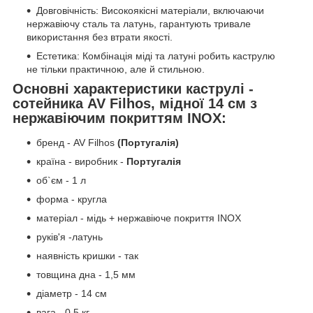
Довговічність: Високоякісні матеріали, включаючи
нержавіючу сталь та латунь, гарантують тривале
використання без втрати якості.
Естетика: Комбінація міді та латуні робить каструлю
не тільки практичною, але й стильною.
Основні характеристики каструлі -
сотейника AV Filhos, мідної 14 см з
нержавіючим покриттям INOX:
бренд - AV Filhos
(Португалія)
країна - виробник -
Португалія
об`єм - 1 л
форма - кругла
матеріал - мідь + нержавіюче покриття INOX
руків'я -латунь
наявність кришки - так
товщина дна - 1,5 мм
діаметр - 14 см
вага - 0.5 кг