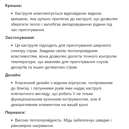
Кришка:
Каструля комплектується відповідною мідною
кришкою, яка щільно прилягає до каструлі, що дозволяє
зберігати тепло і запобігає випаровуванню рідини під
час приготування.
Застосування:
Ця каструля підходить для приготування широкого
спектру страв. Завдяки своїм теплопровідним
властивостям, вона дозволяє досягти точного контролю
температури, що важливо для приготування соусів,
десертів та інших делікатних страв.
Дизайн:
Класичний дизайн з мідним корпусом, полірованим
до блиску, і латунними руків`ями надає каструлі
елегантного вигляду, що робить її не тільки
функціональним кухонним інструментом, але й
декоративним елементом на вашій кухні.
Переваги:
Висока теплопровідність: Мідь забезпечує швидке і
рівномірне нагрівання.