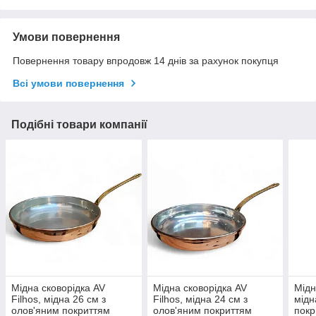
Умови повернення
Повернення товару впродовж 14 днів за рахунок покупця
Всі умови повернення
Подібні товари компанії
Мідна сковорідка AV
Мідна сковорідка AV
Мідн
Filhos, мідна 26 см з
Filhos, мідна 24 см з
мідн
олов'яним покриттям
олов'яним покриттям
покр