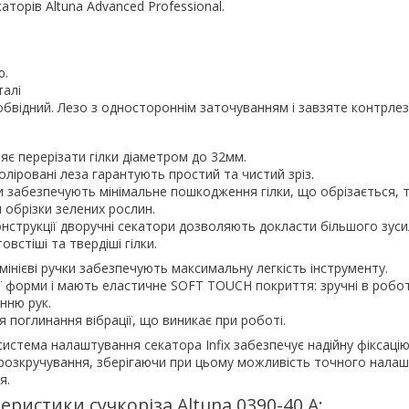
аторів Altuna Advanced Professional.
ю.
талі
обвідний. Лезо з одностороннім заточуванням і завзяте контрлез
яє перерізати гілки діаметром до 32мм.
оліровані леза гарантують простий та чистий зріз.
и забезпечують мінімальне пошкодження гілки, що обрізається, 
 обрізки зелених рослин.
онструкції дворучні секатори дозволяють докласти більшого зуси
овстіші та твердіші гілки.
інієві ручки забезпечують максимальну легкість інструменту.
ї форми і мають еластичне SOFT TOUCH покриття: зручні в робот
нню рук.
 поглинання вібрації, що виникає при роботі.
истема налаштування секатора Infix забезпечує надійну фіксацію
розкручування, зберігаючи при цьому можливість точного нала
я.
еристики сучкоріза Altuna 0390-40.A: