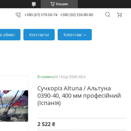
Кошик
+380 (67) 379-00-74
+380 (93) 336-80-80
а обмін
Контакти
Клієнтам
В наявності
Код:
0390-40.A
Сучкоріз Altuna / Альтуна
0390-40, 400 мм професійний
(Іспанія)
2 522 ₴