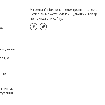
У компанії підключені електронні платежі.
Тепер ви можете купити будь-який товар
не покидаючи сайту.
о.
тому вони
лля, а
і та
 гвинта,
штування