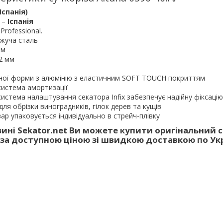
Іспанія)
 –
Іспанія
Professional.
іжуча сталь
мм
32 мм
ичної форми з алюмінію з еластичним SOFT TOUCH покриттям
система амортизації
истема налаштування секатора Infix забезпечує надійну фіксацію
ля обрізки виноградників, гілок дерев та кущів
вар упаковується індивідуально в стрейч-плівку
зині Sekator.net Ви можете купити оригінальний с
A за доступною ціною зі швидкою доставкою по Укр