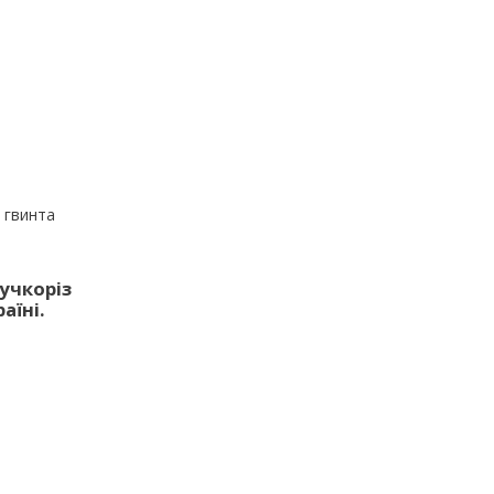
 гвинта
учкоріз
аїні.