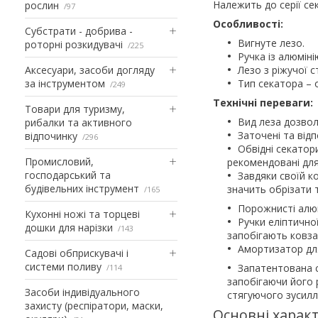
Належить до серії сек
рослин
97
Особливості:
Субстрати - добрива -
Вигнуте лезо.
роторні розкидувачі
225
Ручка із алюміні
Аксесуари, засоби догляду
Лезо з ріжучої с
за інструментом
Тип секатора – 
249
Технічні переваги:
Товари для туризму,
Вид леза дозвол
рибалки та активного
Заточені та відп
відпочинку
296
Обвідні секатор
Промисловий,
рекомендовані для
господарський та
Завдяки своїй к
будівельних інструмент
значить обрізати т
165
Порожнисті алюм
Кухонні ножі та торцеві
Ручки еліптично
дошки для нарізки
143
запобігають ковза
Амортизатор для
Садові обприскувачі і
системи поливу
Запатентована с
114
запобігаючи його 
Засоби індивідуального
стягуючого зусилл
захисту (респіратори, маски,
Основні характ