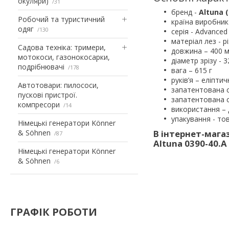
окуляри)
31
бренд -
Altuna (
Робочий та туристичний
країна виробник
одяг
130
серія - Advanced 
матеріал лез - р
Садова техніка: тримери,
довжина – 400 
мотокоси, газонокосарки,
діаметр зрізу - 
подрібнювачі
178
вага – 615 г
руків’я – еліпт
Автотовари: пилососи,
запатентована 
пускові пристрої.
запатентована с
компресори
14
використання – д
упакування - то
Німецькі генератори Könner
& Söhnen
В інтернет-мага
87
Altuna 0390-40.
Німецькі генератори Könner
& Söhnen
6
ГРАФІК РОБОТИ