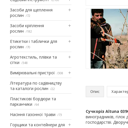
Засоби для щеплення
рослин
72
Засоби кріплення
рослин
182
Етикетки і таблички для
рослин
70
Агротекстиль, плівки та
сітки
348
Вимірювальні пристрої
308
Література по садівництву
та каталоги рослин
22
Опис
Характе
Пластикові бордюри та
парканчики
64
Сучкоріз Altuna 03
Насіння газонної трави
73
виноградників, гілок 
господарстві. Дворуч
Горщики та контейнери для