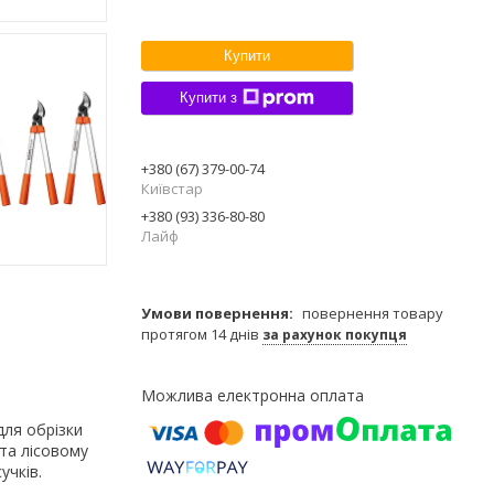
Купити
Купити з
+380 (67) 379-00-74
Київстар
+380 (93) 336-80-80
Лайф
повернення товару
протягом 14 днів
за рахунок покупця
для обрізки
 та лісовому
учків.