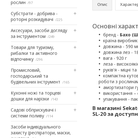
рослин
97
Опис
Характе
Субстрати - добрива -
роторні розкидувачі
225
Основні характ
Аксесуари, засоби догляду
бренд -
Бахо (Ш
за інструментом
249
країна виробник
довжина - 590 
Товари для туризму,
довжина лез - 1
рибалки та активного
вага - 920 г
відпочинку
296
леза - високояк
руків'я - міцні т
Промисловий,
компактна кутов
господарський та
роботи з рослинам
будівельних інструмент
165
амортизатори г
Кухонні ножі та торцеві
використання – 
дошки для нарізки
упакування - пак
143
В магазині Seka
Садові обприскувачі і
SL-20 за доступ
системи поливу
114
Засоби індивідуального
захисту (респіратори, маски,