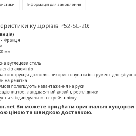
ристики
Інформація для замовлення
еристики кущорізів P52-SL-20:
веція)
 - Франція
мм
80 мм
існа вуглецева сталь
а легкі з алюмінію
а конструкція дозволяє використовувати інструмент для фігурно
и на решітка
умові полегшують навантаження на руки
садівництво, ландшафтний дизайн, розплідники
ується індивідуально в стрейч-плівку
tor.net Ви можете придбати оригінальні кущорізи 
ною ціною та швидкою доставкою.