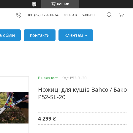
Кошик
+380 (67) 379-00-74
+380 (93) 336-80-80
а обмін
Контакти
Клієнтам
В наявності
Код:
P52-SL-20
Ножиці для кущів Bahco / Бако
P52-SL-20
4 299 ₴