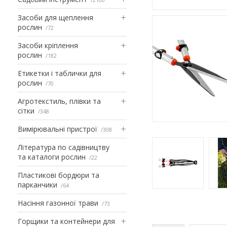
Засоби для щеплення
рослин
72
Засоби кріплення
рослин
182
Етикетки і таблички для
рослин
70
Агротекстиль, плівки та
сітки
348
Вимірювальні пристрої
308
Література по садівництву
та каталоги рослин
22
Пластикові бордюри та
парканчики
64
Насіння газонної трави
73
Горщики та контейнери для