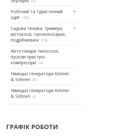
окуляри)
31
Робочий та туристичний
одяг
130
Садова техніка: тримери,
мотокоси, газонокосарки,
подрібнювачі
178
Автотовари: пилососи,
пускові пристрої.
компресори
14
Німецькі генератори Könner
& Söhnen
87
Німецькі генератори Könner
& Söhnen
6
ГРАФІК РОБОТИ