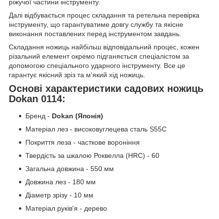
ріжучої частини інструменту.
Далі відбувається процес складання та ретельна перевірка
інструменту, що гарантуватиме довгу службу та якісне
виконання поставлених перед інструментом завдань.
Складання ножиць найбільш відповідальний процес, кожен
різальний елемент окремо підганяється спеціалістом за
допомогою спеціального ударного інструменту. Все це
гарантує якісний зріз та м'який хід ножиць.
Основі характеристики садових ножиць
Dokan 0114:
Бренд -
Dokan
(Японія)
Матеріал лез - високовуглецева сталь S55C
Покриття леза - часткове вороніння
Твердість за шкалою Роквелла (HRC) - 60
Загальна довжина - 550 мм
Довжина лез - 180 мм
Діаметр зрізу - 10 мм
Матеріал руків'я - дерево