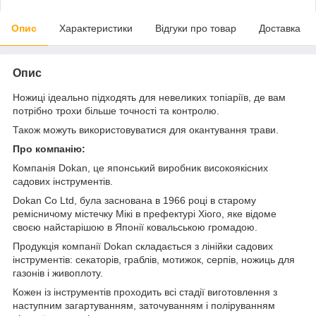
Опис
Характеристики
Відгуки про товар
Доставка
Опис
Ножиці ідеально підходять для невеликих топіаріїв, де вам
потрібно трохи більше точності та контролю.
Також можуть використовуватися для окантування трави.
Про компанію:
Компанія Dokan, це японський виробник високоякісних
садових інструментів.
Dokan Co Ltd, була заснована в 1966 році в старому
ремісничому містечку Мікі в префектурі Хіого, яке відоме
своєю найстарішою в Японії ковальською громадою.
Продукція компанії Dokan складається з лінійки садових
інструментів: секаторів, граблів, мотижок, серпів, ножиць для
газонів і живоплоту.
Кожен із інструментів проходить всі стадії виготовлення з
наступним загартуванням, заточуванням і поліруванням