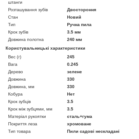
штанги
Розташування зубів
Двостороння
Стан
Новий
Тип
Ручна пила
Крок зубів
3.5 мм
Довжина полотна
240 мм
Користувальницькі характеристики
Вес (г)
245
Вага
0.245
Дерево
зелене
Довжина
330
Довжина, мм
330
Кобура
Нет
Крок зубців
3.5
Крок між зубцями, мм
3.5
Матеріал рукоятки
сталь+гума
Покриття леза
хромоване
Тип товара
Пили садові нескладані