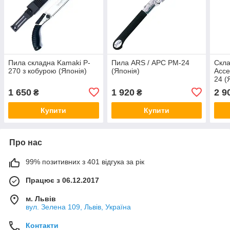
Пила складна Kamaki P-
Пила ARS / АРС PM-24
Скла
270 з кобурою (Японія)
(Японія)
Acce
24 (
1 650
1 920
2 9
₴
₴
Купити
Купити
Про нас
99% позитивних з 401 відгука за рік
Працює з 06.12.2017
м. Львів
вул. Зелена 109, Львів, Україна
Контакти