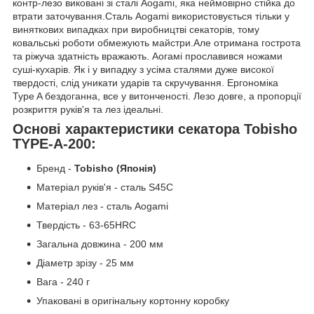
контр-лезо виковані зі сталі Aogami, яка неймовірно стійка до
втрати заточування.Сталь Aogami використовується тільки у
виняткових випадках при виробництві секаторів, тому
ковальські роботи обмежують майстри.Але отримана гострота
та ріжуча здатність вражають. Аогамі прославився ножами
суші-кухарів. Як і у випадку з усіма сталями дуже високої
твердості, слід уникати ударів та скручування. Ергономіка
Type A бездоганна, все у витонченості. Лезо довге, а пропорції
розкриття руків'я та лез ідеальні.
Основі характеристики секатора Tobisho
TYPE-A-200:
Бренд -
Tobisho (Японія)
Матеріал руків'я - сталь S45C
Матеріал лез - сталь Aogami
Твердість - 63-65HRC
Загальна довжина - 200 мм
Діаметр зрізу - 25 мм
Вага - 240 г
Упаковані в оригінальну кортонну коробку