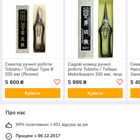
Секатор ручної роботи
Садові ножиці ручної
Сека
Tobisho / Тобішо Type B
роботи Tobisho / Тобішо
Han
200 мм (Японія)
Mekiribasami 200 мм, леза
Хана
65 мм (Японія)
(Япо
5 800
5 999
5 4
₴
₴
Купити
Купити
Про нас
99% позитивних з 401 відгука за рік
Працює з 06.12.2017