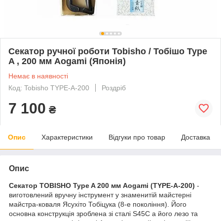
Секатор ручної роботи Tobisho / Тобішо Type
A , 200 мм Aogami (Японія)
Немає в наявності
Код: Tobisho TYPE-A-200
Роздріб
7 100
₴
Опис
Характеристики
Відгуки про товар
Доставка
Опис
Секатор TOBISHO Type A 200 мм Aogami (TYPE-A-200)
-
виготовлений вручну інструмент у знаменитій майстерні
майстра-коваля Ясухіто Тобіцука (8-е покоління). Його
основна конструкція зроблена зі сталі S45C а його лезо та