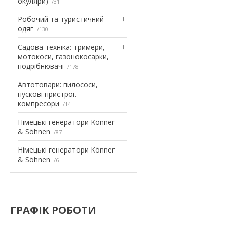
окуляри)
31
Робочий та туристичний
одяг
130
Садова техніка: тримери,
мотокоси, газонокосарки,
подрібнювачі
178
Автотовари: пилососи,
пускові пристрої.
компресори
14
Німецькі генератори Könner
& Söhnen
87
Німецькі генератори Könner
& Söhnen
6
ГРАФІК РОБОТИ