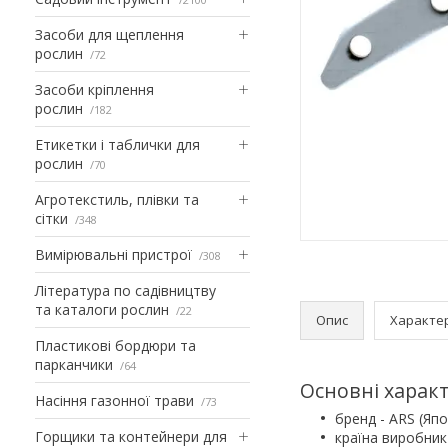
Засоби для щеплення
рослин
72
Засоби кріплення
рослин
182
Етикетки і таблички для
рослин
70
Агротекстиль, плівки та
сітки
348
Вимірювальні пристрої
308
Література по садівництву
та каталоги рослин
22
Опис
Характе
Пластикові бордюри та
парканчики
64
Основні характ
Насіння газонної трави
73
бренд - ARS (Япо
Горщики та контейнери для
країна виробник 