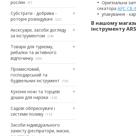
рослин
Оригінальна зап
97
секатора
АРС CB-9
Субстрати - добрива -
упакування - ка
роторні розкидувачі
225
В нашому магази
інструменту ARS
Аксесуари, засоби догляду
за інструментом
249
Товари для туризму,
рибалки та активного
відпочинку
296
Промисловий,
господарський та
будівельних інструмент
165
Кухонні ножі та торцеві
дошки для нарізки
143
Садові обприскувачі і
системи поливу
114
Засоби індивідуального
захисту (респіратори, маски,