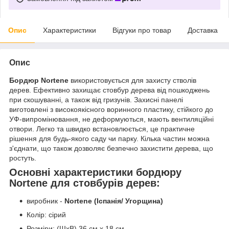
Опис
Характеристики
Відгуки про товар
Доставка
Опис
Бордюр Nortene
використовується для захисту стволів
дерев. Ефективно захищає стовбур дерева від пошкоджень
при скошуванні, а також від гризунів. Захисні панелі
виготовлені з високоякісного воринного пластику, стійкого до
УФ-випромінювання, не деформуються, мають вентиляційні
отвори. Легко та швидко встановлюється, це практичне
рішення для будь-якого саду чи парку. Кілька частин можна
з'єднати, що також дозволяє безпечно захистити дерева, що
ростуть.
Основні характеристики бордюру
Nortene для стовбурів дерев:
виробник -
Nortene (Іспанія/ Угорщина)
Колір: сірий
Розміри: (ШхВ) 36 см x 18 см