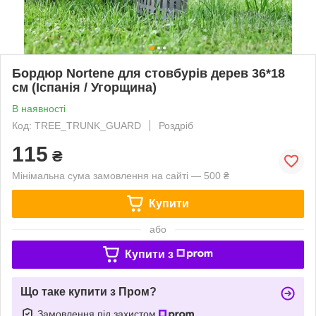
Бордюр Nortene для стовбурів дерев 36*18
см (Іспанія / Угорщина)
В наявності
Код: TREE_TRUNK_GUARD
Роздріб
115
₴
Мінімальна сума замовлення на сайті — 500 ₴
Купити
або
Купити з
Що таке купити з Пром?
Замовлення під захистом