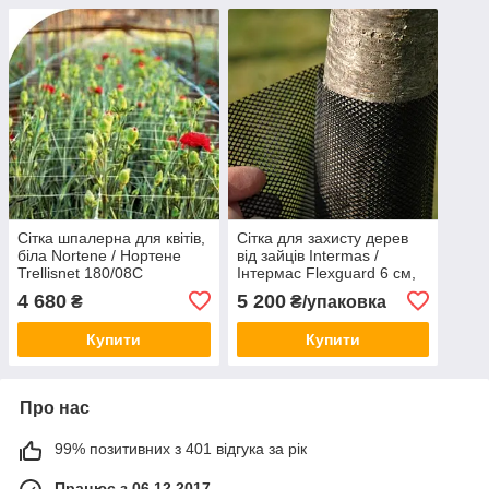
Сітка шпалерна для квітів,
Сітка для захисту дерев
біла Nortene / Нортене
від зайців Intermas /
Trellisnet 180/08C
Інтермас Flexguard 6 см,
(Угорщина / Іспанія)
55 см (Угорщина)
4 680
5 200
₴
₴/упаковка
Купити
Купити
Про нас
99% позитивних з 401 відгука за рік
Працює з 06.12.2017