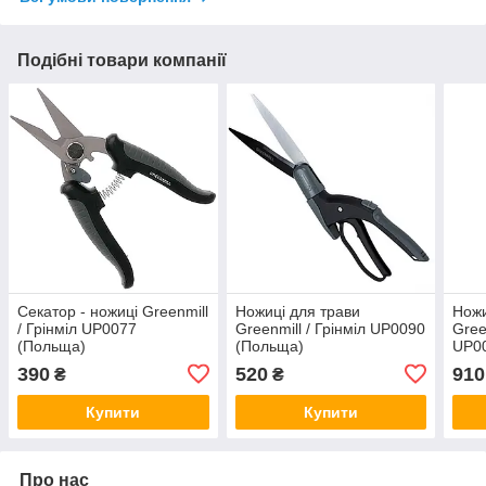
Подібні товари компанії
Секатор - ножиці Greenmill
Ножиці для трави
Ножи
/ Грінміл UP0077
Greenmill / Грінміл UP0090
Gree
(Польща)
(Польща)
UP00
леза
390
520
910
₴
₴
Купити
Купити
Про нас