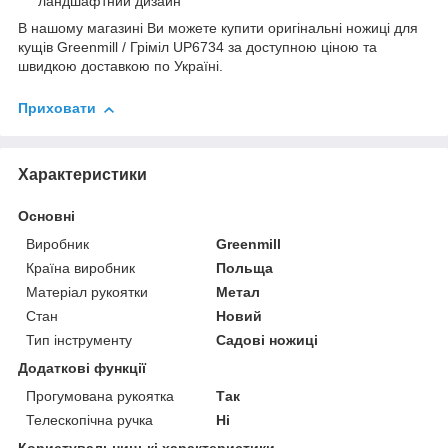
ландшафтний дизайн
В нашому магазині Ви можете купити оригінальні ножиці для
кущів Greenmill / Гріміл UP6734 за доступною ціною та
швидкою доставкою по Україні.
Приховати
Характеристики
Основні
Виробник
Greenmill
Країна виробник
Польща
Матеріал рукоятки
Метал
Стан
Новий
Тип інструменту
Садові ножиці
Додаткові функції
Прогумована рукоятка
Так
Телескопічна ручка
Ні
Користувальницькі характеристики