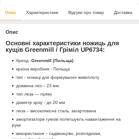
Опис
Характеристики
Відгуки про товар
Доставка
Опис
Основні характеристики ножиць для
кущів
Greenmill / Гріміл UP6734
:
бренд -
Greenmill
(Польща)
країна виробник - Польща
тип - ножиці для формування живоплоту
довжина лез – 23 мм
тип леза — прямі
діаметр зрізу - до 20 мм
леза – високоякісна сталь, загартована
амортизатори гумові полегшують навантаження на
руки
використання – садівництво, розплідники,