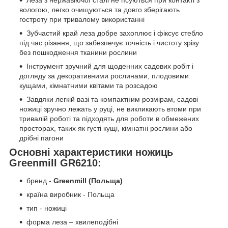
вологою, легко очищуються та довго зберігають
гостроту при тривалому використанні
Зубчастий край леза добре захоплює і фіксує стебло
під час різання, що забезпечує точність і чистоту зрізу
без пошкодження тканини рослини
Інструмент зручний для щоденних садових робіт і
догляду за декоративними рослинами, плодовими
кущами, кімнатними квітами та розсадою
Завдяки легкій вазі та компактним розмірам, садові
ножиці зручно лежать у руці, не викликають втоми при
тривалій роботі та підходять для роботи в обмежених
просторах, таких як густі кущі, кімнатні рослини або
дрібні пагони
Основні характеристики ножиць
Greenmill GR6210:
бренд -
Greenmill (Польща)
країна виробник - Польща
тип - ножиці
форма леза – хвилеподібні