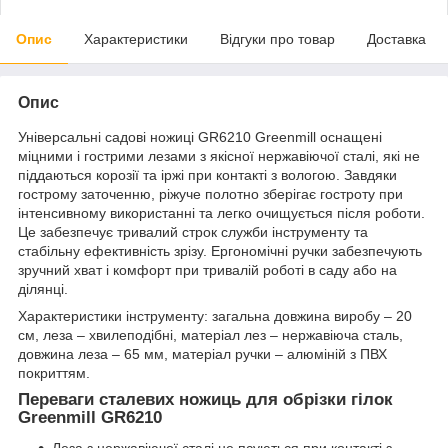
Опис
Характеристики
Відгуки про товар
Доставка
Опис
Універсальні садові ножиці GR6210 Greenmill оснащені
міцними і гострими лезами з якісної нержавіючої сталі, які не
піддаються корозії та іржі при контакті з вологою. Завдяки
гострому заточенню, ріжуче полотно зберігає гостроту при
інтенсивному використанні та легко очищується після роботи.
Це забезпечує тривалий строк служби інструменту та
стабільну ефективність зрізу. Ергономічні ручки забезпечують
зручний хват і комфорт при тривалій роботі в саду або на
ділянці.
Характеристики інструменту: загальна довжина виробу – 20
см, леза – хвилеподібні, матеріал лез – нержавіюча сталь,
довжина леза – 65 мм, матеріал ручки – алюміній з ПВХ
покриттям.
Переваги сталевих ножиць для обрізки гілок
Greenmill GR6210
Леза з нержавіючої сталі не псуються при контакті з