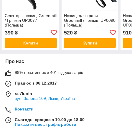
Секатор - ножиці Greenmill
Ножиці для трави
Ножи
/ Грінміл UP0077
Greenmill / Грінміл UP0090
Gree
(Польща)
(Польща)
UP00
леза
390
520
910
₴
₴
Купити
Купити
Про нас
99% позитивних з 401 відгука за рік
Працює з 06.12.2017
м. Львів
вул. Зелена 109, Львів, Україна
Контакти
Сьогодні працює з 10:00 до 18:00
Показати весь графік роботи