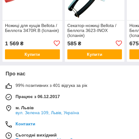
Ножиці для кущів Bellota /
Секатор-ножиці Bellota /
Ножиц
Беллота 3470R.B (Іспанія)
Беллота 3623-INOX
Белл
(Іспанія)
(Ісп
1 569
585
675
₴
₴
Купити
Купити
Про нас
99% позитивних з 401 відгука за рік
Працює з 06.12.2017
м. Львів
вул. Зелена 109, Львів, Україна
Контакти
Сьогодні вихідний