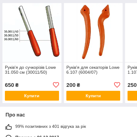
Руків'я до сучкорізів Lowe
Руків'я для секаторів Lowe
Рукі
31.050 см (30011/50)
6.107 (6004/07)
1.10
650
200
250
₴
₴
Купити
Купити
Про нас
99% позитивних з 401 відгука за рік