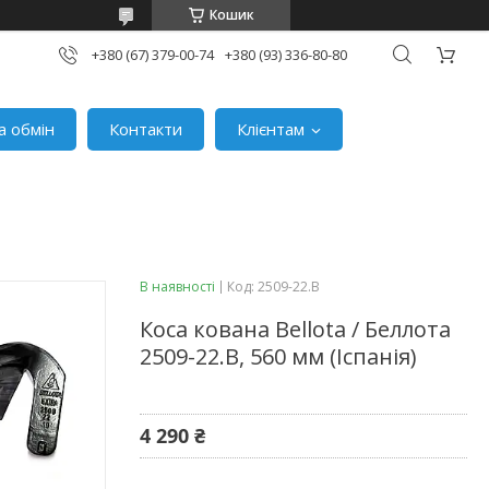
Кошик
+380 (67) 379-00-74
+380 (93) 336-80-80
а обмін
Контакти
Клієнтам
В наявності
Код:
2509-22.B
Коса кована Bellota / Беллота
2509-22.B, 560 мм (Іспанія)
4 290 ₴