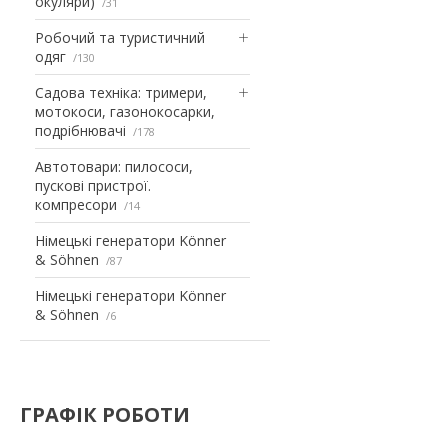
окуляри)
31
Робочий та туристичний
одяг
130
Садова техніка: тримери,
мотокоси, газонокосарки,
подрібнювачі
178
Автотовари: пилососи,
пускові пристрої.
компресори
14
Німецькі генератори Könner
& Söhnen
87
Німецькі генератори Könner
& Söhnen
6
ГРАФІК РОБОТИ