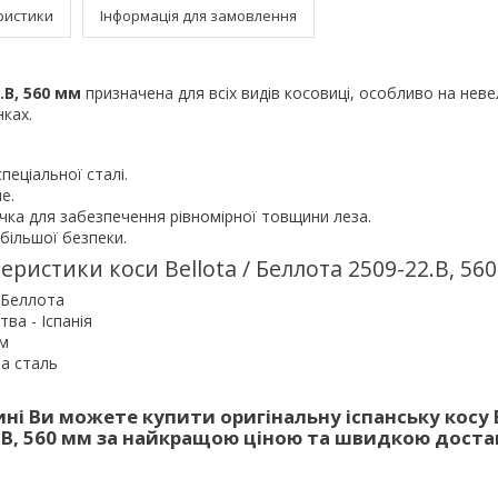
ристики
Інформація для замовлення
.B, 560 мм
призначена для всіх видів косовиці, особливо на нев
ках.
пеціальної сталі.
е.
чка для забезпечення рівномірної товщини леза.
 більшої безпеки.
еристики коси Bellota / Беллота 2509-22.B, 560
/ Беллота
ва - Іспанія
мм
на сталь
ні Ви можете купити оригінальну іспанську косу B
.B, 560 мм за найкращою ціною та швидкою доста