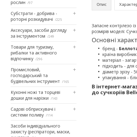
рослин
97
Опис
Характе
Субстрати - добрива -
роторні розкидувачі
225
Запасне контрлезо із
Аксесуари, засоби догляду
розмірів моделі: Сучк
за інструментом
249
Основні характ
Товари для туризму,
бренд -
Беллота
рибалки та активного
країна виробник 
відпочинку
296
матеріал - зага
підходить - для
Промисловий,
діаметр зрізу - 
господарський та
упакування - блі
будівельних інструмент
165
В інтернет-мага
до сучкоріів Bel
Кухонні ножі та торцеві
дошки для нарізки
143
Садові обприскувачі і
системи поливу
114
Засоби індивідуального
захисту (респіратори, маски,