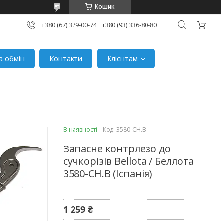
Кошик
+380 (67) 379-00-74
+380 (93) 336-80-80
а обмін
Контакти
Клієнтам
В наявності
Код:
3580-CH.B
Запасне контрлезо до
сучкорізів Bellota / Беллота
3580-CH.B (Іспанія)
1 259 ₴