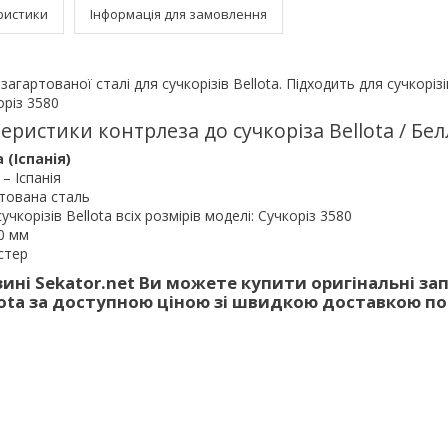
ристики
Інформація для замовлення
 загартованої сталі для сучкорізів
Bellota. Підходить для сучкорізі
оріз 3580
еристики контрлеза до сучкоріза Bellota / Бел
 (Іспанія)
– Іспанія
ртована сталь
сучкорізів Bellota всіх розмірів моделі: Сучкоріз 3580
50 мм
стер
зині Sekator.net Ви можете купити оригінальні з
lota за доступною ціною зі швидкою доставкою по 