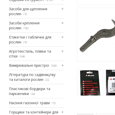
Засоби для щеплення
рослин
72
Засоби кріплення
рослин
182
Етикетки і таблички для
рослин
70
Агротекстиль, плівки та
сітки
348
Вимірювальні пристрої
308
Література по садівництву
та каталоги рослин
22
Пластикові бордюри та
парканчики
64
Насіння газонної трави
73
Горщики та контейнери для