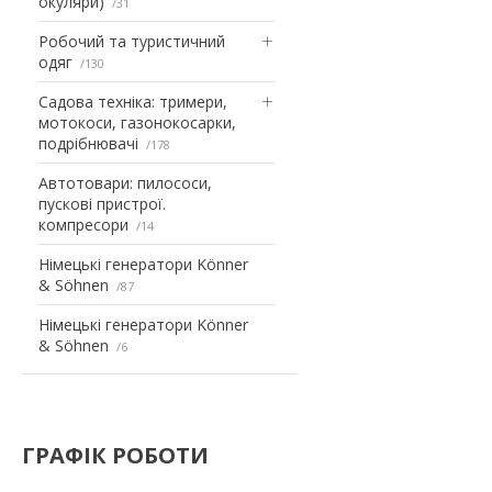
окуляри)
31
Робочий та туристичний
одяг
130
Садова техніка: тримери,
мотокоси, газонокосарки,
подрібнювачі
178
Автотовари: пилососи,
пускові пристрої.
компресори
14
Німецькі генератори Könner
& Söhnen
87
Німецькі генератори Könner
& Söhnen
6
ГРАФІК РОБОТИ