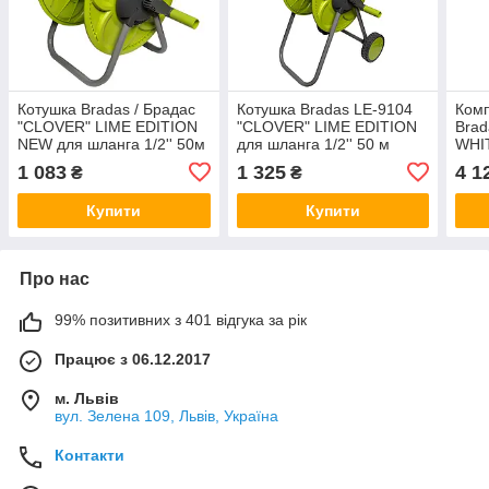
Котушка Bradas / Брадас
Котушка Bradas LE-9104
Комп
"CLOVER" LIME EDITION
"CLOVER" LIME EDITION
Brad
NEW для шланга 1/2'' 50м
для шланга 1/2'' 50 м
WHI
(Польща)
(Польща)
W2K
1 083
1 325
4 1
₴
₴
Купити
Купити
Про нас
99% позитивних з 401 відгука за рік
Працює з 06.12.2017
м. Львів
вул. Зелена 109, Львів, Україна
Контакти