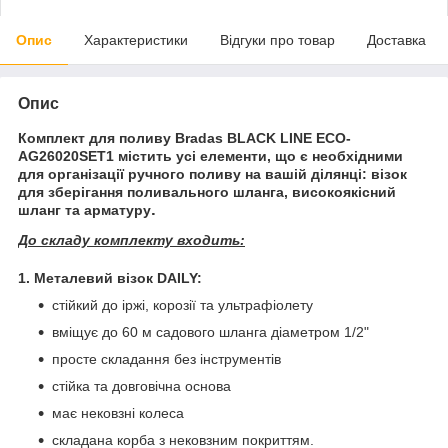
Опис
Характеристики
Відгуки про товар
Доставка
Опис
Комплект для поливу
Bradas BLACK LINE ECO-
AG26020SET1
містить усі елементи, що є необхідними
для організації ручного поливу на вашій ділянці: візок
для зберігання поливального шланга, високоякісний
.
шланг та арматуру
До складу комплекту входить:
1. Металевий візок DAILY:
стійкий до іржі, корозії та ультрафіолету
вміщує до 60 м садового шланга діаметром 1/2"
просте складання без інструментів
стійка та довговічна основа
має нековзні колеса
складана корба з нековзним покриттям.