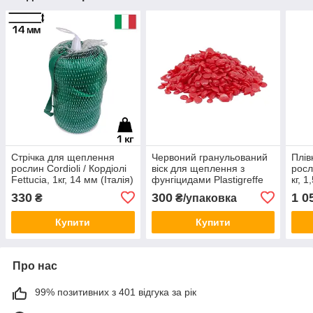
Стрічка для щеплення
Червоний гранульований
Плів
рослин Cordioli / Кордіолі
віск для щеплення з
росл
Fettucia, 1кг, 14 мм (Італія)
фунгіцидами Plastigreffe
кг, 
6535 (Італія)
330
300
1 0
₴
₴/упаковка
Купити
Купити
Про нас
99% позитивних з 401 відгука за рік