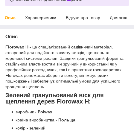
Опис
Характеристики
Відгуки про товар
Доставка
Опис
Florowax H -
це спеціалізований садівничий матеріал,
створений для надійного захисту живців, щеплень та
кореневої системи рослин. Завдяки гранульованій формі та
стабільним властивостям він зручний у використанні як у
професійних розсадниках, так і в приватних господарствах.
Florowax допомагає зберегти вологу, мінімізує ризик
пошкоджень і забезпечує оптимальні умови для успішного
зрощення щеплень.
Зелений гранульований віск для
щеплення дерев Florowax H
:
виробник -
Polwax
країна виробництва -
Польща
колір - зелений