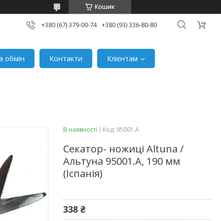
Кошик
+380 (67) 379-00-74
+380 (93) 336-80-80
а обмін
Контакти
Клієнтам
В наявності
Код:
95001.A
Секатор- ножиці Altuna /
Альтуна 95001.A, 190 мм
(Іспанія)
338 ₴