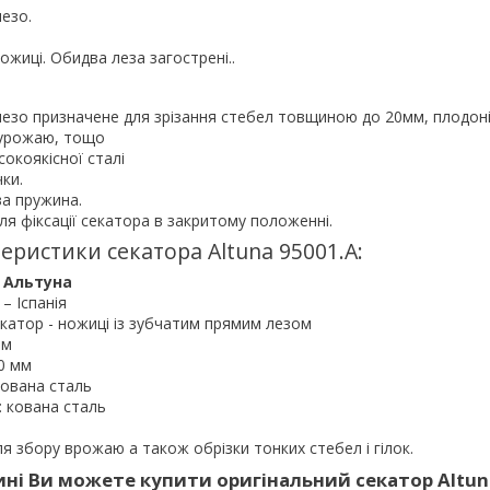
езо.
ожиці. Обидва леза загострені..
лезо призначене для зрізання стебел товщиною до 20мм, плодон
 урожаю, тощо
сокоякісної сталі
чки.
ва пружина.
для фіксації секатора в закритому положенні.
еристики секатора Altuna 95001.A:
/ Альтуна
– Іспанія
екатор - ножиці із зубчатим прямим лезом
мм
20 мм
кована сталь
: кована сталь
ля збору врожаю а також обрізки тонких стебел і гілок.
ні Ви можете купити оригінальний секатор Altun