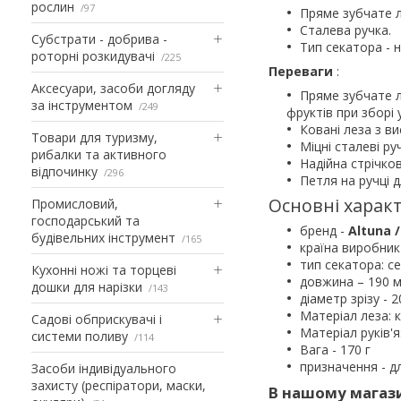
рослин
97
Пряме зубчате л
Сталева ручка.
Субстрати - добрива -
Тип секатора - н
роторні розкидувачі
225
Переваги
:
Аксесуари, засоби догляду
Пряме зубчате 
за інструментом
249
фруктів при зборі
Ковані леза з ви
Товари для туризму,
Міцні сталеві ру
рибалки та активного
Надійна стрічко
відпочинку
296
Петля на ручці 
Основні характ
Промисловий,
господарський та
бренд -
Altuna 
будівельних інструмент
165
країна виробник 
тип секатора: с
Кухонні ножі та торцеві
довжина – 190 
дошки для нарізки
143
діаметр зрізу - 
Матеріал леза: 
Садові обприскувачі і
Матеріал руків'я
системи поливу
114
Вага - 170 г
призначення - д
Засоби індивідуального
захисту (респіратори, маски,
В нашому магази