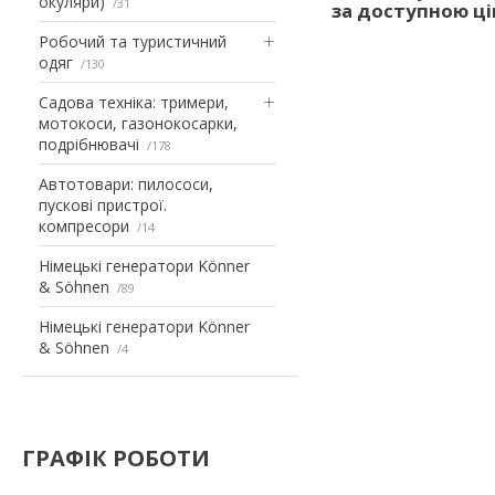
окуляри)
31
за доступною ці
Робочий та туристичний
одяг
130
Садова техніка: тримери,
мотокоси, газонокосарки,
подрібнювачі
178
Автотовари: пилососи,
пускові пристрої.
компресори
14
Німецькі генератори Könner
& Söhnen
89
Німецькі генератори Könner
& Söhnen
4
ГРАФІК РОБОТИ