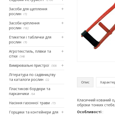
Засоби для щеплення
рослин
72
Засоби кріплення
рослин
182
Етикетки і таблички для
рослин
70
Агротекстиль, плівки та
сітки
348
Вимірювальні пристрої
308
Література по садівництву
та каталоги рослин
22
Опис
Характе
Пластикові бордюри та
парканчики
64
Класичний кований 
Насіння газонної трави
73
обрізки тонких стебел 
Особливості
:
Горщики та контейнери для