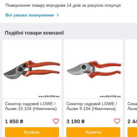
Повернення товару впродовж 14 днів за рахунок покупця
Всі умови повернення
Подібні товари компанії
Секатор садовий LOWE /
Секатор садовий LOWE /
Сека
Льове 15.104 (Німеччина)
Льове 9.104 (Німеччина)
Льов
1 850
3 190
2 4
₴
₴
Купити
Купити