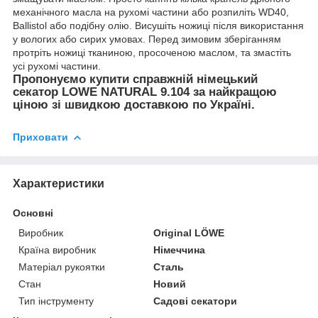
механічного масла на рухомі частини або розпиліть WD40,
Ballistol або подібну олію. Висушіть ножиці після використання
у вологих або сирих умовах. Перед зимовим зберіганням
протріть ножиці тканиною, просоченою маслом, та змастіть
усі рухомі частини.
Пропонуємо купити справжній німецький
секатор LOWE NATURAL 9.104 за найкращою
ціною зі швидкою доставкою по Україні.
Приховати
Характеристики
Основні
Виробник
Original LÖWE
Країна виробник
Німеччина
Матеріал рукоятки
Сталь
Стан
Новий
Тип інструменту
Садові секатори