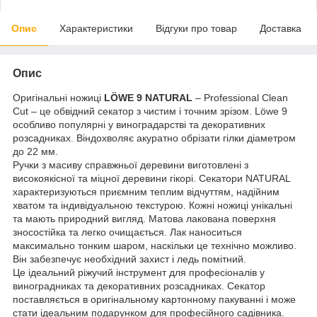
Опис
Характеристики
Відгуки про товар
Доставка
Опис
Оригінальні ножиці
LÖWE 9 NATURAL
– Professional Clean
Cut – це обвідний секатор з чистим і точним зрізом. Löwe 9
особливо популярні у виноградарстві та декоративних
розсадниках. Віндохволяє акуратно обрізати гілки діаметром
до 22 мм.
Ручки з масиву справжньої деревини виготовлені з
високоякісної та міцної деревини гікорі. Секатори NATURAL
характеризуються приємним теплим відчуттям, надійним
хватом та індивідуальною текстурою. Кожні ножиці унікальні
та мають природний вигляд. Матова лакована поверхня
зносостійка та легко очищається. Лак наноситься
максимально тонким шаром, наскільки це технічно можливо.
Він забезпечує необхідний захист і ледь помітний.
Це ідеальний ріжучий інструмент для професіоналів у
виноградниках та декоративних розсадниках. Секатор
поставляється в оригінальному картонному пакуванні і може
стати ідеальним подарунком для професійного садівника.