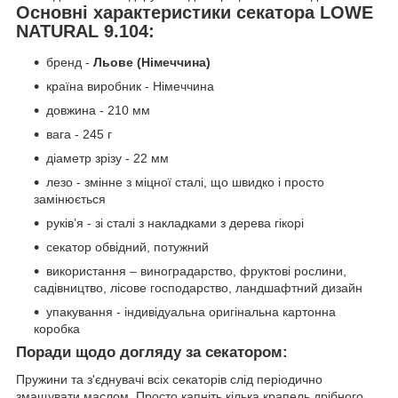
Основні характеристики секатора LOWE
NATURAL 9.104:
бренд -
Льове (Німеччина)
країна виробник - Німеччина
довжина - 210 мм
вага - 245 г
діаметр зрізу - 22 мм
лезо - змінне з міцної сталі, що швидко і просто
замінюється
руків’я - зі сталі з накладками з дерева гікорі
секатор обвідний, потужний
використання – виноградарство, фруктові рослини,
садівництво, лісове господарство, ландшафтний дизайн
упакування - індивідуальна оригінальна картонна
коробка
Поради щодо догляду за секатором:
Пружини та з'єднувачі всіх секаторів слід періодично
змащувати маслом. Просто капніть кілька крапель дрібного